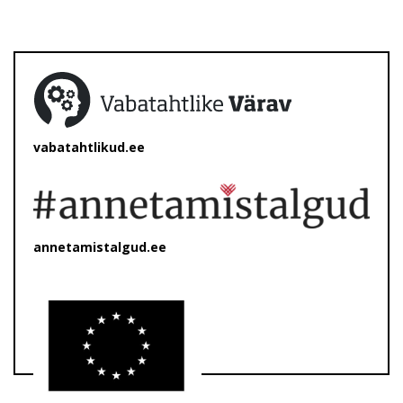
vabatahtlikud.ee
annetamistalgud.ee