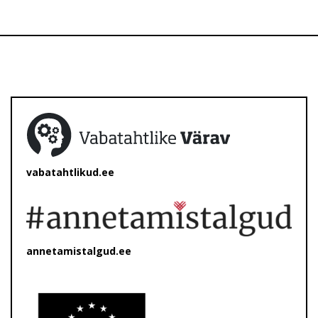
vabatahtlikud.ee
annetamistalgud.ee