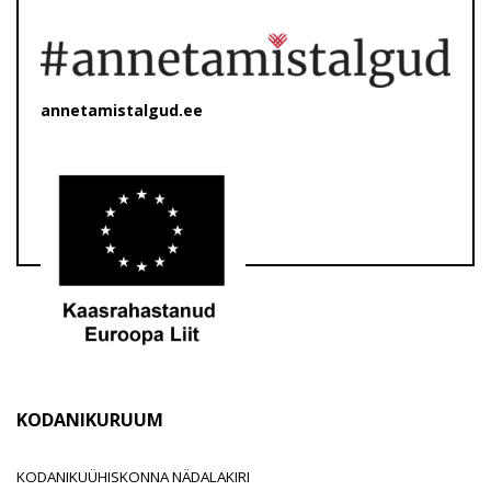
annetamistalgud.ee
KODANIKURUUM
KODANIKUÜHISKONNA NÄDALAKIRI