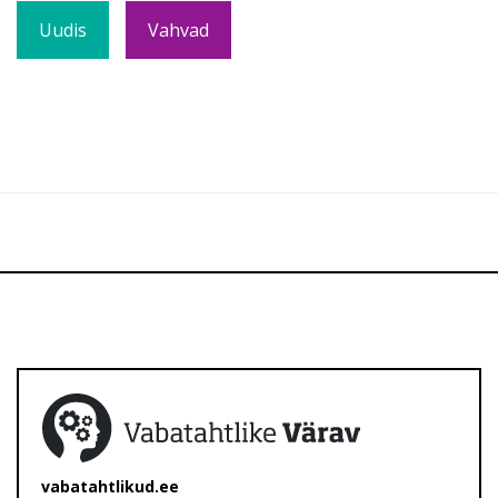
Uudis
Vahvad
vabatahtlikud.ee