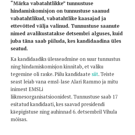
“Märka vabatahtlikke” tunnustuse
hindamiskomisjon on tunnustuse saanud
vabatahtlikud, vabatahtlike kaasajad ja
ettevõtted välja valinud. Tunnustuse saanute
nimed avalikustatakse detsembri alguses, kuid
juba täna saab piiluda, kes kandidaadina üles
seatud.
Ka kandidaadiks ülesseadmine on suur tunnustus
ning hindamiskomisjon kinnitab, et valiku
tegemine oli raske. Piilu kandidaate
siit
. Teiste
seast leiab vana emsl-lase Alari Rammo ja mitu
inimest EMSLi
liikmesorganisatsioonidest. Tunnustuse saab 17
esitatud kandidaati, kes saavad presidendi
käepigistuse ning auhinnad 6. detsembril Vihula
mõisas.