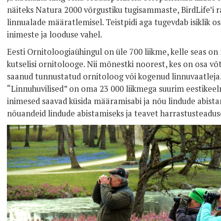
näiteks Natura 2000 võrgustiku tugisammaste, BirdLife’i 
linnualade määratlemisel. Teistpidi aga tugevdab isiklik 
inimeste ja looduse vahel.
Eesti Ornitoloogiaühingul on üle 700 liikme, kelle seas on ni
kutselisi ornitolooge. Nii mõnestki noorest, kes on osa v
saanud tunnustatud ornitoloog või kogenud linnuvaatleja
“Linnuhuvilised” on oma 23 000 liikmega suurim eestikee
inimesed saavad küsida määramisabi ja nõu lindude abistam
nõuandeid lindude abistamiseks ja teavet harrastusteadus