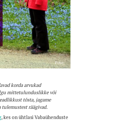
Foto:
adavad korda arvukad
lgu mittetulunduslikke või
teadlikkust tõsta, jagame
 tulemustest räägivad.
g
, kes on ühtlasi Vabaühenduste