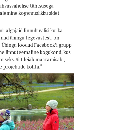
rahvusvahelise tähtsusega
osalemine kogemuslikku sidet
i algajaid linnuhuvilisi kui ka
õtnud ühingu tegevustest, on
. Ühingu loodud Facebook’i grupp
lne linnuteemaline kogukond, kus
iseks. Siit leiab määramisabi,
e projektide kohta.“