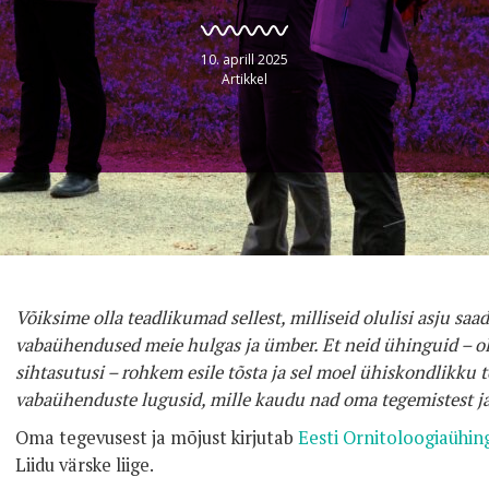
10. aprill 2025
Artikkel
Võiksime olla teadlikumad sellest, milliseid olulisi asju sa
vabaühendused meie hulgas ja ümber. Et neid ühinguid – o
sihtasutusi – rohkem esile tõsta ja sel moel ühiskondlikku 
vabaühenduste lugusid, mille kaudu nad oma tegemistest ja
Oma tegevusest ja mõjust kirjutab
Eesti Ornitoloogiaühin
Liidu värske liige.