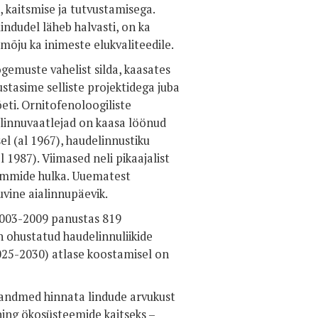
, kaitsmise ja tutvustamisega.
indudel läheb halvasti, on ka
mõju ka inimeste elukvaliteedile.
gemuste vahelist silda, kaasates
stasime selliste projektidega juba
eti. Ornitofenoloogiliste
 linnuvaatlejad on kaasa löönud
el (al 1967), haudelinnustiku
 1987). Viimased neli pikaajalist
rammide hulka. Uuematest
suvine aialinnupäevik.
2003-2009 panustas 819
sh ohustatud haudelinnuliikide
2025-2030) atlase koostamisel on
reandmed hinnata lindude arvukust
 ning ökosüsteemide kaitseks –