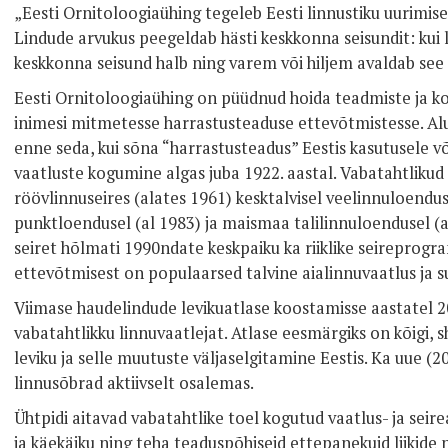
„Eesti Ornitoloogiaühing tegeleb Eesti linnustiku uurimise
Lindude arvukus peegeldab hästi keskkonna seisundit: kui l
keskkonna seisund halb ning varem või hiljem avaldab see 
Eesti Ornitoloogiaühing on püüdnud hoida teadmiste ja ko
inimesi mitmetesse harrastusteaduse ettevõtmistesse. Alu
enne seda, kui sõna “harrastusteadus” Eestis kasutusele võ
vaatluste kogumine algas juba 1922. aastal. Vabatahtlikud
röövlinnuseires (alates 1961) kesktalvisel veelinnuloendus
punktloendusel (al 1983) ja maismaa talilinnuloendusel (al
seiret hõlmati 1990ndate keskpaiku ka riiklike seireprog
ettevõtmisest on populaarsed talvine aialinnuvaatlus ja 
Viimase haudelindude levikuatlase koostamisse aastatel 
vabatahtlikku linnuvaatlejat. Atlase eesmärgiks on kõigi, 
leviku ja selle muutuste väljaselgitamine Eestis. Ka uue (
linnusõbrad aktiivselt osalemas.
Ühtpidi aitavad vabatahtlike toel kogutud vaatlus- ja sei
ja käekäiku ning teha teaduspõhiseid ettepanekuid liikide