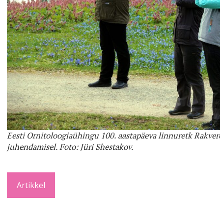
Eesti Ornitoloogiaühingu 100. aastapäeva linnuretk Rakver
juhendamisel. Foto: Jüri Shestakov.
Artikkel