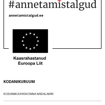
annetamistalgud.ee
KODANIKURUUM
KODANIKUÜHISKONNA NÄDALAKIRI