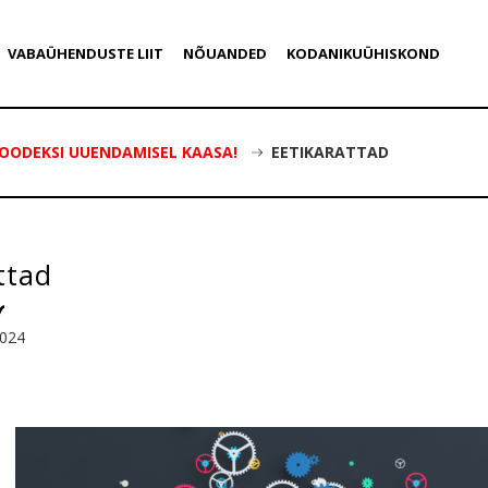
VABAÜHENDUSTE LIIT
NÕUANDED
KODANIKUÜHISKOND
OODEKSI UUENDAMISEL KAASA!
EETIKARATTAD
ttad
2024