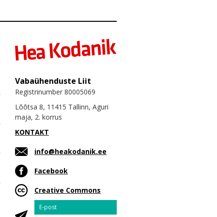
Vabaühenduste Liit
Registrinumber 80005069
Lõõtsa 8, 11415 Tallinn, Aguri
maja, 2. korrus
KONTAKT
info@heakodanik.ee
Facebook
Creative Commons
Email