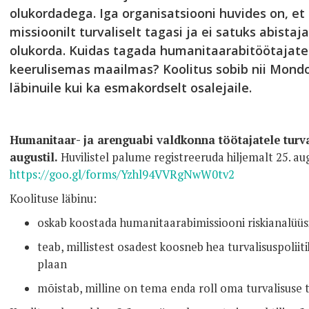
olukordadega. Iga organisatsiooni huvides on, et
missioonilt turvaliselt tagasi ja ei satuks abistaja
olukorda. Kuidas tagada humanitaarabitöötajate t
keerulisemas maailmas? Koolitus sobib nii Mond
läbinuile kui ka esmakordselt osalejaile.
Humanitaar- ja arenguabi valdkonna töötajatele turva
augustil.
Huvilistel palume registreeruda hiljemalt 25. augu
https://goo.gl/forms/Yzhl94VVRgNwW0tv2
Koolituse läbinu:
oskab koostada humanitaarabimissiooni riskianalüüs
teab, millistest osadest koosneb hea turvalisuspoliit
plaan
mõistab, milline on tema enda roll oma turvalisuse 