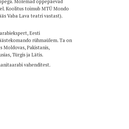
e õppega. Mõlemad õppepäevad
 keel. Koolitus toimub MTÜ Mondo
ääs Vaba Lava teatri vastast).
rabiekspert, Eesti
a päästekomando rühmaülem. Ta on
s Moldovas, Pakistanis,
sias, Türgis ja Lätis.
anitaarabi vahenditest.