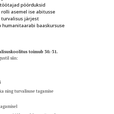
 töötajad pöörduksid
 rolli asemel ise abitusse
urvalisus järjest
o humanitaarabi baaskursuse
lisuskoolitus toimub 30.-31.
stil siin:
i
ika ning turvalisuse tagamise
tagamisel