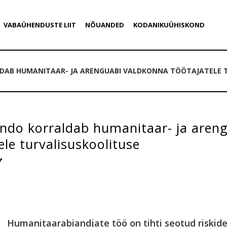
VABAÜHENDUSTE LIIT
NÕUANDED
KODANIKUÜHISKOND
AB HUMANITAAR- JA ARENGUABI VALDKONNA TÖÖTAJATELE T
do korraldab humanitaar- ja areng
ele turvalisuskoolituse
Humanitaarabiandjate töö on tihti seotud riskid