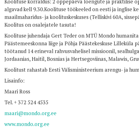
Koolituse korraldus: 2 õppepäeva loengute ja praktilis
algavad kell 9.30.Koolituse töökeeled on eesti ja inglise
maailmaharidus- ja koolituskeskuses (Telliskivi 60A, sissep
Koolitus on osalejatele tasuta!
Koolituse juhendaja Gert Teder on MTÜ Mondo humanitaa
Päästemeeskonna liige ja Põhja Päästekeskuse Lillekül
töötanud 14 erineval rahvusvahelisel missioonil, sealhulga
Jordaanias, Haitil, Bosnias ja Hertsegoviinas, Malawis, Gruu
Koolitust rahastab Eesti Välisministeerium arengu- ja hum
Lisainfo:
Maari Ross
Tel. + 372 524 4535
maari@mondo.org.ee
www.mondo.org.ee