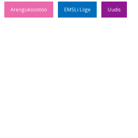
Arengukoostöö
EMSLi Liige
Uudis