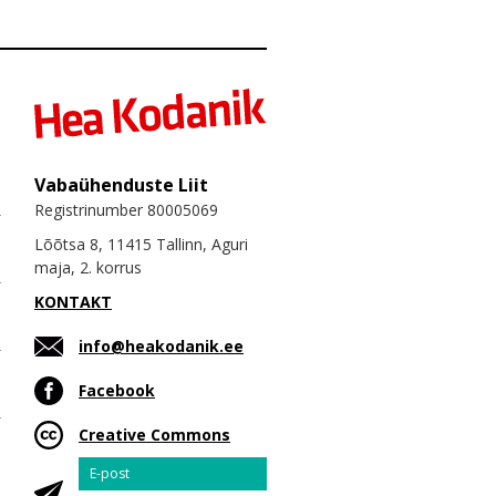
Vabaühenduste Liit
Registrinumber 80005069
Lõõtsa 8, 11415 Tallinn, Aguri
maja, 2. korrus
KONTAKT
info@heakodanik.ee
Facebook
Creative Commons
Email