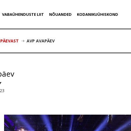
VABAÜHENDUSTE LIIT
NÕUANDED
KODANIKUÜHISKOND
APÄEVAST
AVP AVAPÄEV
päev
023