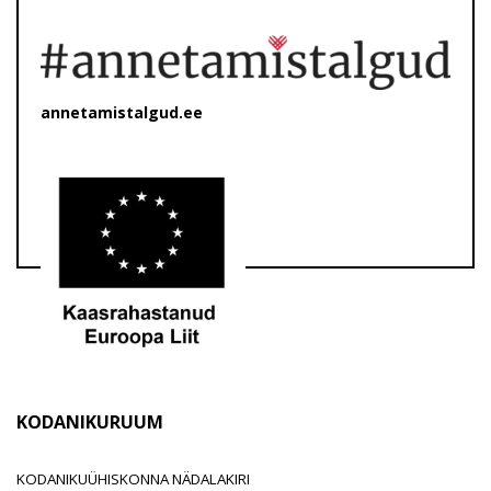
annetamistalgud.ee
KODANIKURUUM
KODANIKUÜHISKONNA NÄDALAKIRI