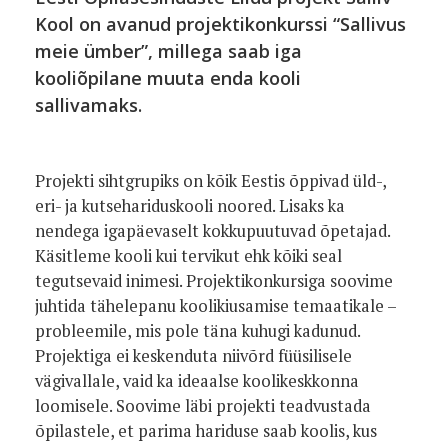
Kool on avanud projektikonkurssi “Sallivus
meie ümber”, millega saab iga
kooliõpilane muuta enda kooli
sallivamaks.
Projekti sihtgrupiks on kõik Eestis õppivad üld-,
eri- ja kutsehariduskooli noored. Lisaks ka
nendega igapäevaselt kokkupuutuvad õpetajad.
Käsitleme kooli kui tervikut ehk kõiki seal
tegutsevaid inimesi. Projektikonkursiga soovime
juhtida tähelepanu koolikiusamise temaatikale –
probleemile, mis pole täna kuhugi kadunud.
Projektiga ei keskenduta niivõrd füüsilisele
vägivallale, vaid ka ideaalse koolikeskkonna
loomisele. Soovime läbi projekti teadvustada
õpilastele, et parima hariduse saab koolis, kus