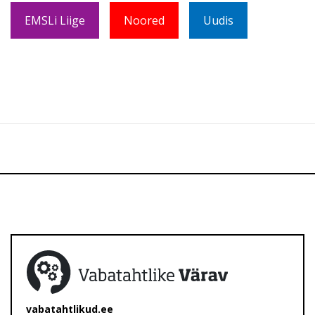
EMSLi Liige
Noored
Uudis
vabatahtlikud.ee