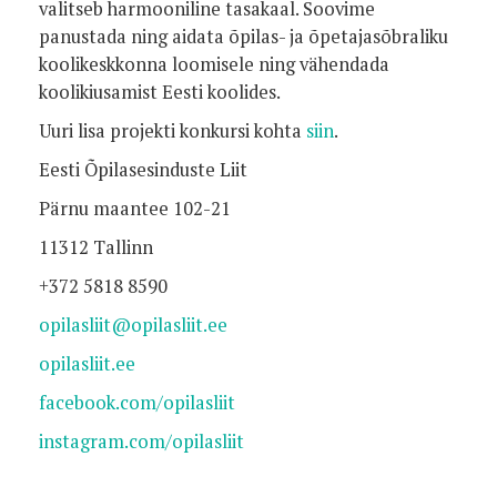
valitseb harmooniline tasakaal. Soovime
panustada ning aidata õpilas- ja õpetajasõbraliku
koolikeskkonna loomisele ning vähendada
koolikiusamist Eesti koolides.
Uuri lisa projekti konkursi kohta
siin
.
Eesti Õpilasesinduste Liit
Pärnu maantee 102-21
11312 Tallinn
+372
5818 8590
opilasliit@opilasliit.ee
opilasliit.ee
facebook.com/opilasliit
instagram.com/opilasliit