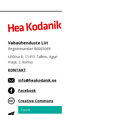
Vabaühenduste Liit
Registrinumber 80005069
Lõõtsa 8, 11415 Tallinn, Aguri
maja, 2. korrus
KONTAKT
info@heakodanik.ee
Facebook
Creative Commons
Email