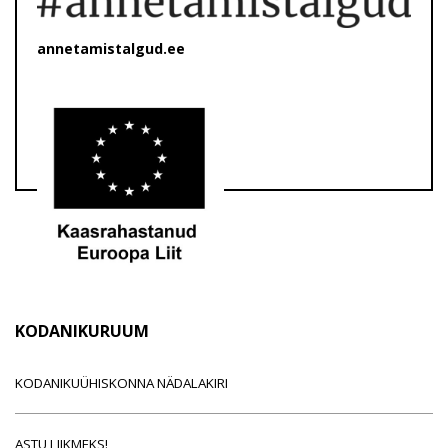
annetamistalgud.ee
KODANIKURUUM
KODANIKUÜHISKONNA NÄDALAKIRI
ASTU LIIKMEKS!