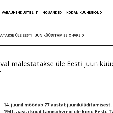
VABAÜHENDUSTE LIIT
NÕUANDED
KODANIKUÜHISKOND
ATAKSE ÜLE EESTI JUUNIKÜÜDITAMISE OHVREID
val mälestatakse üle Eesti juuniküü
14. juunil möödub 77 aastat juuniküüditamisest
1941. aasta küüditamisohvreid üle kogu Eesti. T