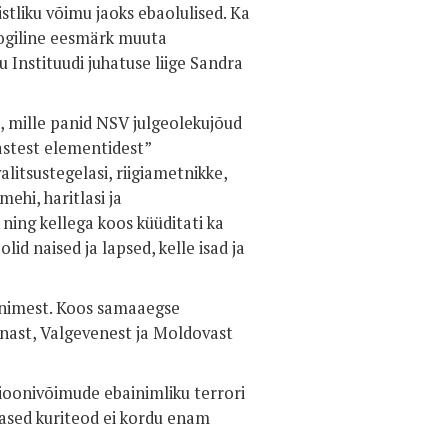
stliku võimu jaoks ebaolulised. Ka
loogiline eesmärk muuta
u Instituudi juhatuse liige Sandra
, mille panid NSV julgeolekujõud
astest elementidest”
litsustegelasi, riigiametnikke,
mehi, haritlasi ja
 ning kellega koos küüditati ka
id naised ja lapsed, kelle isad ja
0 inimest. Koos samaaegse
ainast, Valgevenest ja Moldovast
sioonivõimude ebainimliku terrori
tased kuriteod ei kordu enam