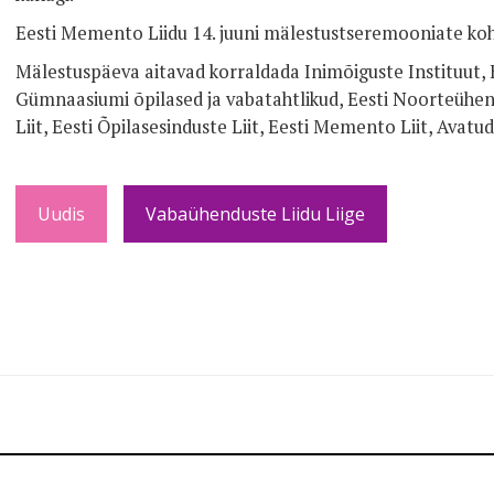
Eesti Memento Liidu 14. juuni mälestustseremooniate koht
Mälestuspäeva aitavad korraldada Inimõiguste Instituut, E
Gümnaasiumi õpilased ja vabatahtlikud, Eesti Noorteühend
Liit, Eesti Õpilasesinduste Liit, Eesti Memento Liit, Avatud
Uudis
Vabaühenduste Liidu Liige