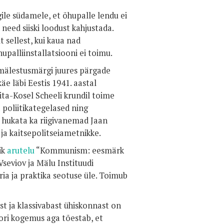
le südamele, et õhupalle lendu ei
need siiski loodust kahjustada.
 sellest, kui kaua nad
upalliinstallatsiooni ei toimu.
e mälestusmärgi juures pärgade
 läbi Eestis 1941. aastal
ita-Kosel Scheeli krundil toime
 poliitikategelased ning
l hukata ka riigivanemad Jaan
 ja kaitsepolitseiametnikke.
ik
arutelu
“Kommunism: eesmärk
seviov ja Mälu Instituudi
a ja praktika seotuse üle. Toimub
st ja klassivabast ühiskonnast on
rori kogemus aga tõestab, et