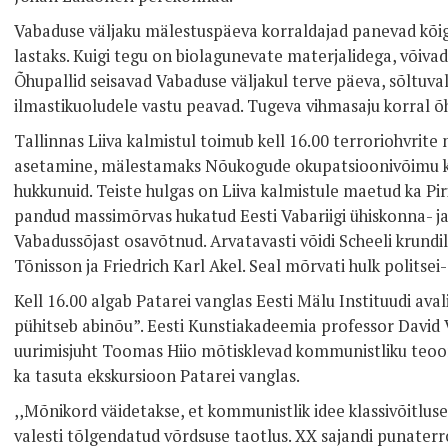
Vabaduse väljaku mälestuspäeva korraldajad panevad kõigi
lastaks. Kuigi tegu on biolagunevate materjalidega, võivad 
Õhupallid seisavad Vabaduse väljakul terve päeva, sõltuvalt
ilmastikuoludele vastu peavad. Tugeva vihmasaju korral õh
Tallinnas Liiva kalmistul toimub kell 16.00 terroriohvrit
asetamine, mälestamaks Nõukogude okupatsioonivõimu käe
hukkunuid. Teiste hulgas on Liiva kalmistule maetud ka Pir
pandud massimõrvas hukatud Eesti Vabariigi ühiskonna- ja
Vabadussõjast osavõtnud. Arvatavasti võidi Scheeli krundi
Tõnisson ja Friedrich Karl Akel. Seal mõrvati hulk politsei-
Kell 16.00 algab Patarei vanglas Eesti Mälu Instituudi aval
pühitseb abinõu”. Eesti Kunstiakadeemia professor David V
uurimisjuht Toomas Hiio mõtisklevad kommunistliku teoori
ka tasuta ekskursioon Patarei vanglas.
,,Mõnikord väidetakse, et kommunistlik idee klassivõitluse
valesti tõlgendatud võrdsuse taotlus. XX sajandi punater