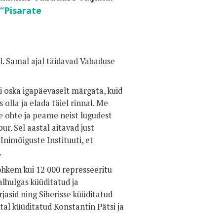
“Pisarate
. Samal ajal täidavad Vabaduse
i oska igapäevaselt märgata, kuid
 olla ja elada täiel rinnal. Me
e ohte ja peame neist lugudest
r. Sel aastal aitavad just
nimõiguste Instituuti, et
.
ohkem kui 12 000 represseeritu
lhulgas küüditatud ja
jasid ning Siberisse küüditatud
tal küüditatud Konstantin Pätsi ja