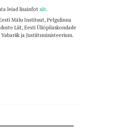
a leiad lisainfot
siit
.
esti Mälu Instituut, Pelgulinna
uste Liit, Eesti Üliõpilaskondade
 Vabariik ja Justiitsministeerium.