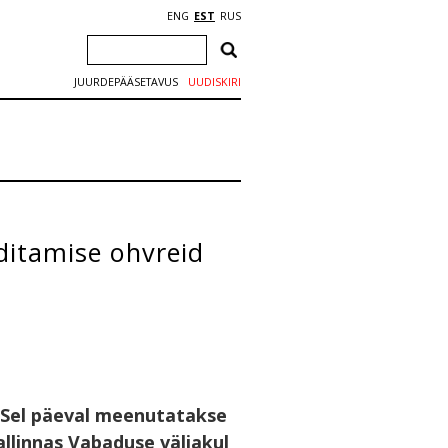
ENG
EST
RUS
JUURDEPÄÄSETAVUS
UUDISKIRI
ditamise ohvreid
. Sel päeval meenutatakse
allinnas Vabaduse väljakul