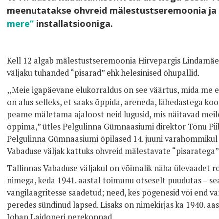
meenutatakse ohvreid mälestustseremoonia ja
mere”
installatsiooniga.
Kell 12 algab mälestustseremoonia Hirvepargis Lindamäel
väljaku tuhanded “pisarad” ehk helesinised õhupallid.
,,Meie igapäevane elukorraldus on see väärtus, mida me e
on alus selleks, et saaks õppida, areneda, lähedastega koos
peame mäletama ajaloost neid lugusid, mis näitavad meil
õppima,” ütles Pelgulinna Gümnaasiumi direktor Tõnu Piibu
Pelgulinna Gümnaasiumi õpilased 14. juuni varahommikul I
Vabaduse väljak kattuks ohvreid mälestavate “pisaratega”
Tallinnas Vabaduse väljakul on võimalik näha ülevaadet r
nimega, keda 1941. aastal toimunu otseselt puudutas – sea
vangilaagritesse saadetud; need, kes põgenesid või end var
peredes sündinud lapsed. Lisaks on nimekirjas ka 1940. aas
Johan Laidoneri perekonnad.