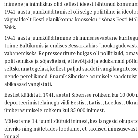
inimene ja inimlikkus olid sellest ideest lähtunud kommuni
1941. aasta juuniküüditamisel oli selge poliitiline ja ideo
vägivaldselt Eesti elanikkonna koosseisu,” sõnas Eesti Mäl
Vokk.
1941. aasta juuniküüditamine oli inimsusevastane kuritegu
toime Baltikumis ja endises Bessaraabias “nõukogudevast
vabanemiseks. Represseeritute hulgas oli poliitikuid, omava
politseinikke ja sõjaväelasi, ettevõtjaid ja edukamaid põllu
seltskonnategelasi, kellest paljud saadeti vangilaagritesse
nende pereliikmed. Enamik Siberisse asumisele saadetuist ol
abikaasad vangistati.
Eestist küüditati 1941. aastal Siberisse rohkem kui 10 00
deporteerimistelainega viidi Eestist, Lätist, Leedust, Ukr
ümberasumisele rohkem kui 85 000 inimest.
Mälestame 14. juunil süütuid inimesi, kes langesid okupat
ohvriks ning mäletades loodame, et taolised inimsusevas
kunagi.