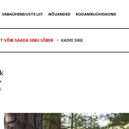
VABAÜHENDUSTE LIIT
NÕUANDED
KODANIKUÜHISKOND
ST VÕIB SAADA SINU SÕBER
KADRI SIKK
kk
5