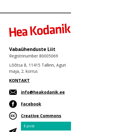
Vabaühenduste Liit
Registrinumber 80005069
Lõõtsa 8, 11415 Tallinn, Aguri
maja, 2. korrus
KONTAKT
info@heakodanik.ee
Facebook
Creative Commons
Email