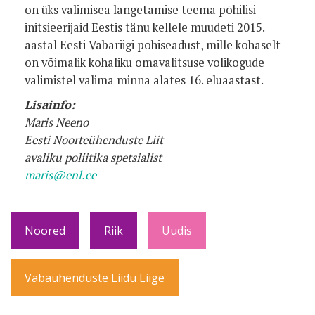
on üks valimisea langetamise teema põhilisi
initsieerijaid Eestis tänu kellele muudeti 2015.
aastal Eesti Vabariigi põhiseadust, mille kohaselt
on võimalik kohaliku omavalitsuse volikogude
valimistel valima minna alates 16. eluaastast.
Lisainfo:
Maris Neeno
Eesti Noorteühenduste Liit
avaliku poliitika spetsialist
maris@enl.ee
Noored
Riik
Uudis
Vabaühenduste Liidu Liige