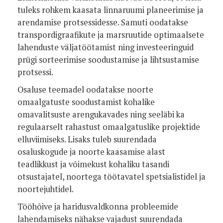
tuleks rohkem kaasata linnaruumi planeerimise ja
arendamise protsessidesse. Samuti oodatakse
transpordigraafikute ja marsruutide optimaalsete
lahenduste väljatöötamist ning investeeringuid
prügi sorteerimise soodustamise ja lihtsustamise
protsessi.
Osaluse teemadel oodatakse noorte
omaalgatuste soodustamist kohalike
omavalitsuste arengukavades ning seeläbi ka
regulaarselt rahastust omaalgatuslike projektide
elluviimiseks. Lisaks tuleb suurendada
osaluskogude ja noorte kaasamise alast
teadlikkust ja võimekust kohaliku tasandi
otsustajatel, noortega töötavatel spetsialistidel ja
noortejuhtidel.
Tööhõive ja haridusvaldkonna probleemide
lahendamiseks nähakse vajadust suurendada