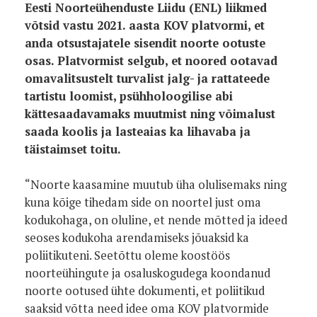
Eesti Noorteühenduste Liidu (ENL) liikmed
võtsid vastu 2021. aasta KOV platvormi, et
anda otsustajatele sisendit noorte ootuste
osas. Platvormist selgub, et noored ootavad
omavalitsustelt turvalist jalg- ja rattateede
tartistu loomist, psühholoogilise abi
kättesaadavamaks muutmist ning võimalust
saada koolis ja lasteaias ka lihavaba ja
täistaimset toitu.
“Noorte kaasamine muutub üha olulisemaks ning
kuna kõige tihedam side on noortel just oma
kodukohaga, on oluline, et nende mõtted ja ideed
seoses kodukoha arendamiseks jõuaksid ka
poliitikuteni. Seetõttu oleme koostöös
noorteühingute ja osaluskogudega koondanud
noorte ootused ühte dokumenti, et poliitikud
saaksid võtta need idee oma KOV platvormide