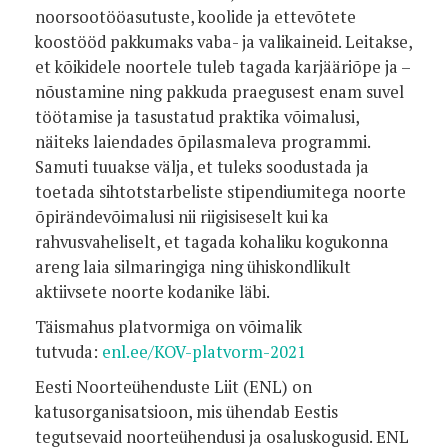
noorsootööasutuste, koolide ja ettevõtete
koostööd pakkumaks vaba- ja valikaineid. Leitakse,
et kõikidele noortele tuleb tagada karjääriõpe ja –
nõustamine ning pakkuda praegusest enam suvel
töötamise ja tasustatud praktika võimalusi,
näiteks laiendades õpilasmaleva programmi.
Samuti tuuakse välja, et tuleks soodustada ja
toetada sihtotstarbeliste stipendiumitega noorte
õpirändevõimalusi nii riigisiseselt kui ka
rahvusvaheliselt, et tagada kohaliku kogukonna
areng laia silmaringiga ning ühiskondlikult
aktiivsete noorte kodanike läbi.
Täismahus platvormiga on võimalik
tutvuda:
enl.ee/KOV-platvorm-2021
Eesti Noorteühenduste Liit (ENL) on
katusorganisatsioon, mis ühendab Eestis
tegutsevaid noorteühendusi ja osaluskogusid. ENL