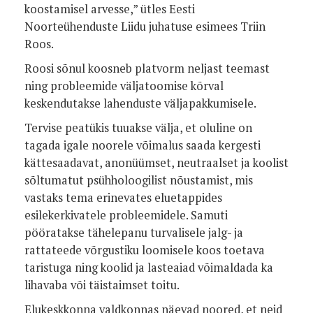
koostamisel arvesse,” ütles Eesti
Noorteühenduste Liidu juhatuse esimees Triin
Roos.
Roosi sõnul koosneb platvorm neljast teemast
ning probleemide väljatoomise kõrval
keskendutakse lahenduste väljapakkumisele.
Tervise peatükis tuuakse välja, et oluline on
tagada igale noorele võimalus saada kergesti
kättesaadavat, anonüümset, neutraalset ja koolist
sõltumatut psühholoogilist nõustamist, mis
vastaks tema erinevates eluetappides
esilekerkivatele probleemidele. Samuti
pööratakse tähelepanu turvalisele jalg- ja
rattateede võrgustiku loomisele koos toetava
taristuga ning koolid ja lasteaiad võimaldada ka
lihavaba või täistaimset toitu.
Elukeskkonna valdkonnas näevad noored, et neid