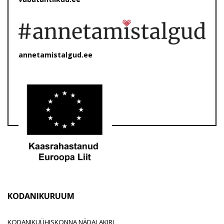
annetamistalgud.ee
KODANIKURUUM
KODANIKUÜHISKONNA NÄDALAKIRI