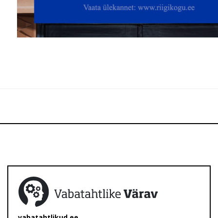
vabatahtlikud.ee