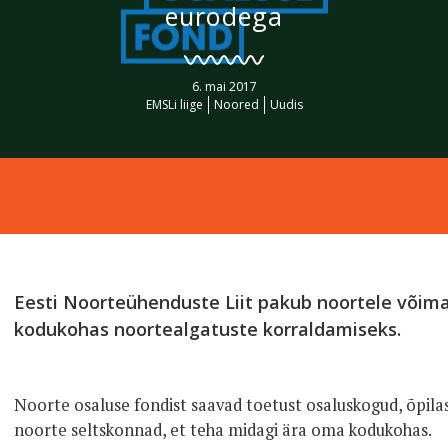
eurodega
6. mai 2017
EMSLi liige
Noored
Uudis
Eesti Noorteühenduste Liit pakub noortele võim
kodukohas noortealgatuste korraldamiseks.
Noorte osaluse fondist saavad toetust osaluskogud, õpilas
noorte seltskonnad, et teha midagi ära oma kodukohas.