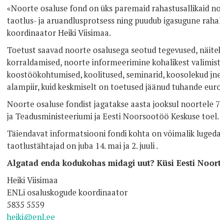
«Noorte osaluse fond on üks paremaid rahastusallikaid noo
taotlus- ja aruandlusprotsess ning puudub igasugune raha
koordinaator Heiki Viisimaa.
Toetust saavad noorte osalusega seotud tegevused, näit
korraldamised, noorte informeerimine kohalikest valimis
koostöökohtumised, koolitused, seminarid, koosolekud jne
alampiir, kuid keskmiselt on toetused jäänud tuhande euro
Noorte osaluse fondist jagatakse aasta jooksul noortele 70
ja Teadusministeeriumi ja Eesti Noorsootöö Keskuse toel.
Täiendavat informatsiooni fondi kohta on võimalik luged
taotlustähtajad on juba 14. mai ja 2. juuli .
Algatad enda kodukohas midagi uut? Küsi Eesti Noort
Heiki Viisimaa
ENLi osaluskogude koordinaator
5835 5559
heiki@enl.ee