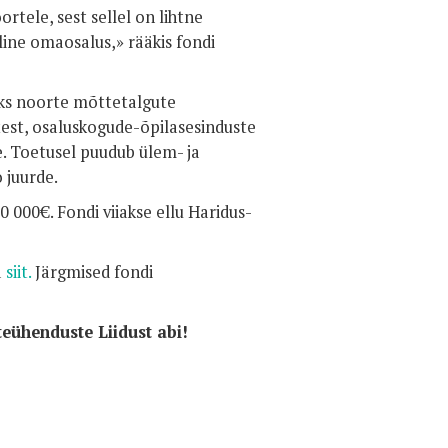
rtele, sest sellel on lihtne
line omaosalus,» rääkis fondi
eks noorte mõttetalgute
test, osaluskogude-õpilasesinduste
. Toetusel puudub ülem- ja
 juurde.
 000€. Fondi viiakse ellu Haridus-
a
siit.
Järgmised fondi
eühenduste Liidust abi!