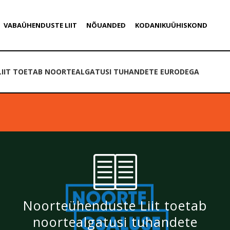
VABAÜHENDUSTE LIIT
NÕUANDED
KODANIKUÜHISKOND
IIT TOETAB NOORTEALGATUSI TUHANDETE EURODEGA
Noorteühenduste Liit toetab
noortealgatusi tuhandete