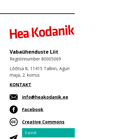
Vabaühenduste Liit
Registrinumber 80005069
Lõõtsa 8, 11415 Tallinn, Aguri
maja, 2. korrus
KONTAKT
info@heakodanik.ee
Facebook
Creative Commons
Email