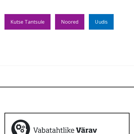
Kutse Tantsule
Noored
Uudis