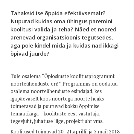
Tahaksid ise õppida efektiivsemalt?
Nuputad kuidas oma ühingus paremini
koolitusi valida ja teha? Näed et noored
arenevad organisatsioonis tegutsedes,
aga pole kindel mida ja kuidas nad ikkagi
õpivad juurde?
Tule osalema “Õpioskuste koolitusprogrammi:
noorteühenduste eri!”. Programmis on oodatud
osalema noorteühenduste esindajad, kes
igapäevaselt koos noortega noorte heaks
toimetavad ja puutuvad kokku õppimise
temaatikaga – koolituste eest vastutaja,
tegevjuht, juhatuse liige, projektijuht vms.
Koolitused toimuvad 20.-21.aprillil ja 5.mail 2018