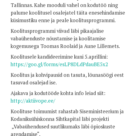
Tallinnas. Kahe mooduli vahel on kodutöö ning
palume koolitusel osalejatel täita enesehindamise
küsimustiku enne ja peale koolitusprogrammi.
Koolitusprogrammi viivad läbi pikaajalise
vabaühenduste nõustamise ja koolitamise
kogemusega Toomas Roolaid ja Aune Lillemets.
Koolitusele kandideerimine kuni 5.aprillini:
https://goo.gl/forms/esLP8DLdPdauBE5x2
Koolitus ja kohvipausid on tasuta, lõunasöögi eest
tasuvad osalejad ise.
Ajakava ja kodutööde kohta info leiad siit:
http://aktiivope.ee/
Koolituse toimumist rahastab Siseministeerium ja
Kodanikuühiskonna Sihtkapital läbi projekti
„Vabaühendused suutlikumaks läbi õpioskuste
arendamise“.