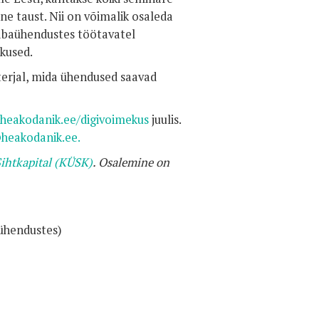
ane taust. Nii on võimalik osaleda
vabaühendustes töötavatel
kused.
terjal, mida ühendused saavad
heakodanik.ee/digivoimekus
juulis.
@heakodanik.ee.
ihtkapital (KÜSK)
. Osalemine on
aühendustes)