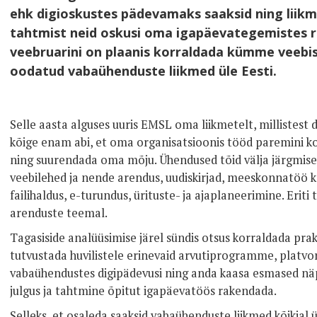
ehk digioskustes pädevamaks saaksid ning liikme
tahtmist neid oskusi oma igapäevategemistes 
veebruarini on plaanis korraldada kümme veebi
oodatud vabaühenduste liikmed üle Eesti.
Selle aasta alguses uuris EMSL oma liikmetelt, millistest 
kõige enam abi, et oma organisatsioonis tööd paremini ko
ning suurendada oma mõju. Ühendused tõid välja järgmise
veebilehed ja nende arendus, uudiskirjad, meeskonnatöö k
failihaldus, e-turundus, ürituste- ja ajaplaneerimine. Eriti
arenduste teemal.
Tagasiside analüüsimise järel sündis otsus korraldada pra
tutvustada huvilistele erinevaid arvutiprogramme, platvo
vabaühendustes digipädevusi ning anda kaasa esmased näpu
julgus ja tahtmine õpitut igapäevatöös rakendada.
Selleks, et osaleda saaksid vabaühenduste liikmed kõikjal 