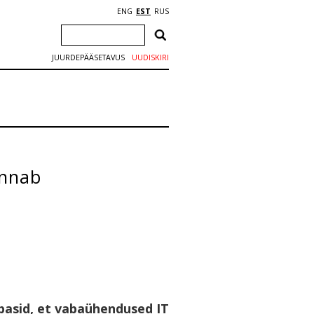
ENG
EST
RUS
JUURDEPÄÄSETAVUS
UUDISKIRI
annab
asid, et vabaühendused IT