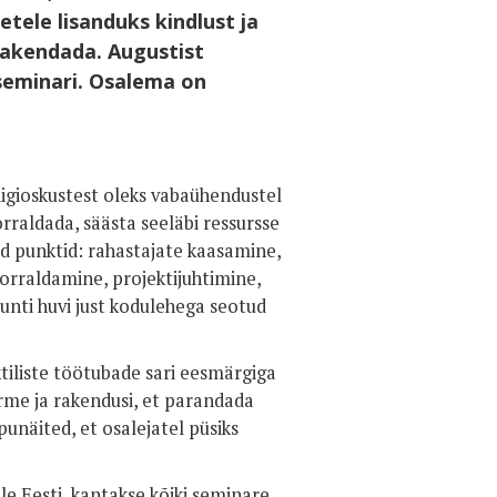
tele lisanduks kindlust ja
rakendada. Augustist
seminari. Osalema on
digioskustest oleks vabaühendustel
rraldada, säästa seeläbi ressursse
d punktid: rahastajate kaasamine,
orraldamine, projektijuhtimine,
 tunti huvi just kodulehega seotud
ktiliste töötubade sari eesmärgiga
rme ja rakendusi, et parandada
näited, et osalejatel püsiks
üle Eesti, kantakse kõiki seminare