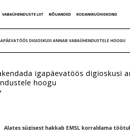
VABAÜHENDUSTE LIIT
NÕUANDED
KODANIKUÜHISKOND
GAPÄEVATÖÖS DIGIOSKUSI ANNAB VABAÜHENDUSTELE HOOGU
akendada igapäevatöös digioskusi 
ndustele hoogu
Alates sügisest hakkab EMSL korraldama töötub