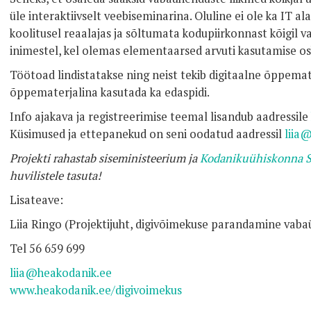
üle interaktiivselt veebiseminarina. Oluline ei ole ka IT al
koolitusel reaalajas ja sõltumata kodupiirkonnast kõigil 
inimestel, kel olemas elementaarsed arvuti kasutamise os
Töötoad lindistatakse ning neist tekib digitaalne õppema
õppematerjalina kasutada ka edaspidi.
Info ajakava ja registreerimise teemal lisandub aadressile
Küsimused ja ettepanekud on seni oodatud aadressil
liia
Projekti rahastab siseministeerium ja
Kodanikuühiskonna S
huvilistele tasuta!
Lisateave:
Liia Ringo (Projektijuht, digivõimekuse parandamine vab
Tel 56 659 699
liia@heakodanik.ee
www.heakodanik.ee/digivoimekus