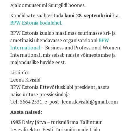
Ajaloomuuseumi Suurgildi hoones.
Kandidaate saab esitada
kuni 28. septembrini
k.a.
BPW Estonia kodulehel.
BPW Estonia kuulub maailmas suurimasse äri- ja
ametinaisi ühendavasse organisatsiooni
BPW
International
– Business and Professional Women
International, mis seisab naiste võimestamise ja
majanduslike huvide eest.
Lisainfo:
Leena Kivisild
BPW Estonia Ettevõtlusklubi president, aasta
naise ürituse pressiesindaja
Tel: 5664 2531, e-post: leena.kivisild@gmail.com
Aasta naised:
1993
Daisy Järva – turismifirma Tallintuur
tegevdirektor, Eesti Turismifirmade Liidu