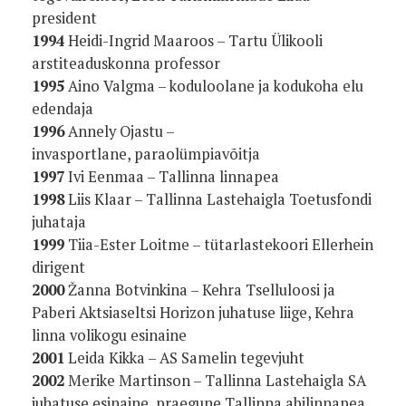
president
1994
Heidi-Ingrid Maaroos – Tartu Ülikooli
arstiteaduskonna professor
1995
Aino Valgma – koduloolane ja kodukoha elu
edendaja
1996
Annely Ojastu –
invasportlane, paraolümpiavõitja
1997
Ivi Eenmaa – Tallinna linnapea
1998
Liis Klaar – Tallinna Lastehaigla Toetusfondi
juhataja
1999
Tiia-Ester Loitme – tütarlastekoori Ellerhein
dirigent
2000
Žanna Botvinkina – Kehra Tselluloosi ja
Paberi Aktsiaseltsi Horizon juhatuse liige, Kehra
linna volikogu esinaine
2001
Leida Kikka – AS Samelin tegevjuht
2002
Merike Martinson – Tallinna Lastehaigla SA
juhatuse esinaine, praegune Tallinna abilinnapea