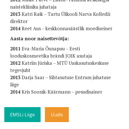
naistekliiniku juhataja
2013
Katri Raik – Tartu Ülikooli Narva Kolledži
direktor
2014
Reet Aus – keskkonnasäästlik moediseiner
Aasta noor naisettevõtja:
2011
Eva-Maria Õunapuu – Eesti
looduskosmeetika brändi JOIK asutaja
2012
Katriin Jüriska – MTÜ Uuskasutuskeskuse
tegevjuht
2013
Darja Saar – Sihtasutuse Entrum juhatuse
liige
2014
Kris Soonik-Käärmann – pesudisainer
EMSLi Liige
Uudis