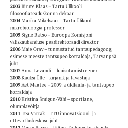
2003
Birute Klaas – Tartu Ülikooli
filosoofiateaduskonna dekaan
2004
Marika Mikelsaar – Tartu Ülikooli
mikrobioloogia professor
2005
Signe Ratso – Euroopa Komisjoni
väliskaubanduse peadirektoraadi direktor
2006
Maie Orav – tunnustatud tantsupedagoog,
esimese meeste tantsupeo korraldaja, Tarvanpää
juht
2007
Anna Levandi – iluuisutamistreener
2008
Kauksi Ülle – kirjanik ja lavastaja
2009
Aet Maatee – 2009. a üldlaulu- ja tantsupeo
korraldaja
2010
Kristina Šmigun-Vähi – sportlane,
olümpiavõitja
2011
Tea Varrak – TTÜ innovatsiooni- ja
ettevõtluskeskuse juht
2012
Maike Parve – Lääne-Tallinna keskhaigla