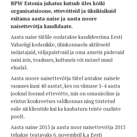
BPW Estonia juhatus kutsub üles kõiki
organisatsioone, ettevõtteid ja üksikisikuid
esitama aasta naise ja aasta noore
naisettevõtja kandidaate.
Aasta naise tiitlile oodatakse kandideerima Eesti
Vabariigi kodanikke, ühiskonnaelu aktiivseid
mõjutajaid, väljapaistvaid ja oma ametis pädevaid
naisi äris, teaduses, kultuuris või mõnel muul
elualal.
Aasta noore naisettevõtja tiitel antakse naisele
vanuses kuni 40 aastat, kes on viimase 3-4 aasta
jooksul loonud ettevõtte, mis on omanäoline ja
eristuv konkreetses valdkonnas ning tõstetud
esile nii klientide kui ka kaubaturu teiste osaliste
poolt.
Aasta naine 2015 ja aasta noor naisettevõtja 2015
tehakse teatavaks 6. novembril k.a Eesti