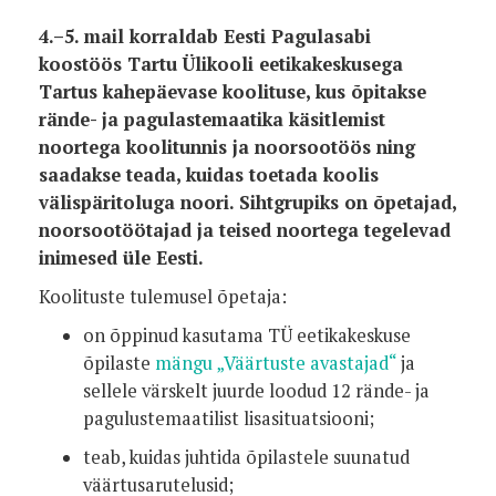
4.–5. mail korraldab Eesti Pagulasabi
koostöös Tartu Ülikooli eetikakeskusega
Tartus kahepäevase koolituse, kus õpitakse
rände- ja pagulastemaatika käsitlemist
noortega koolitunnis ja noorsootöös ning
saadakse teada, kuidas toetada koolis
välispäritoluga noori. Sihtgrupiks on õpetajad,
noorsootöötajad ja teised noortega tegelevad
inimesed üle Eesti.
Koolituste tulemusel õpetaja:
on õppinud kasutama TÜ eetikakeskuse
õpilaste
mängu „Väärtuste avastajad“
ja
sellele värskelt juurde loodud 12 rände- ja
pagulustemaatilist lisasituatsiooni;
teab, kuidas juhtida õpilastele suunatud
väärtusarutelusid;