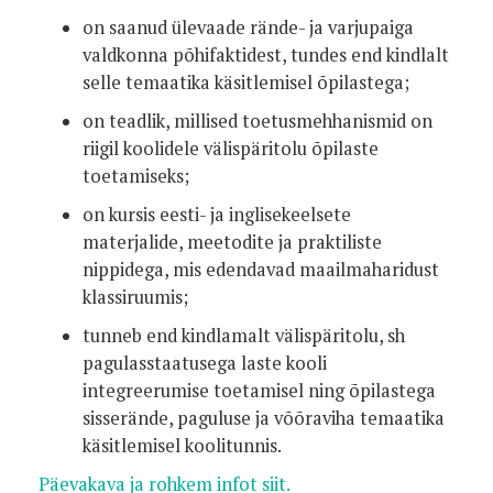
on saanud ülevaade rände- ja varjupaiga
valdkonna põhifaktidest, tundes end kindlalt
selle temaatika käsitlemisel õpilastega;
on teadlik, millised toetusmehhanismid on
riigil koolidele välispäritolu õpilaste
toetamiseks;
on kursis eesti- ja inglisekeelsete
materjalide, meetodite ja praktiliste
nippidega, mis edendavad maailmaharidust
klassiruumis;
tunneb end kindlamalt välispäritolu, sh
pagulasstaatusega laste kooli
integreerumise toetamisel ning õpilastega
sisserände, paguluse ja võõraviha temaatika
käsitlemisel koolitunnis.
Päevakava ja rohkem infot siit.