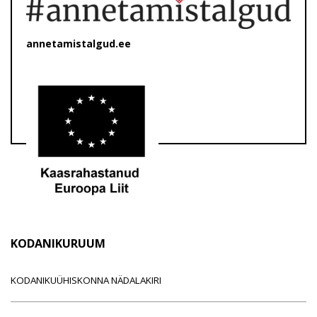
annetamistalgud.ee
KODANIKURUUM
KODANIKUÜHISKONNA NÄDALAKIRI