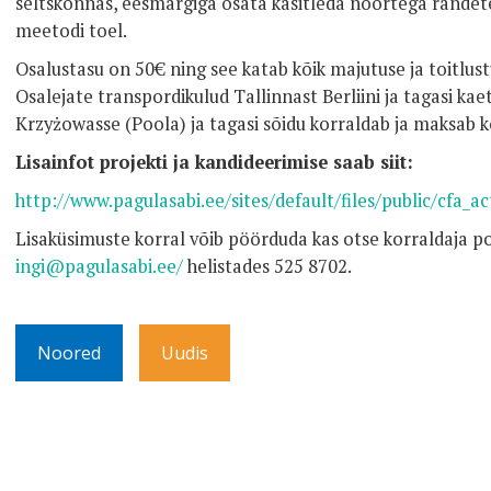
seltskonnas, eesmärgiga osata käsitleda noortega rändete
meetodi toel.
Osalustasu on 50€ ning see katab kõik majutuse ja toitlust
Osalejate transpordikulud Tallinnast Berliini ja tagasi kaet
Krzyżowasse (Poola) ja tagasi sõidu korraldab ja maksab k
Lisainfot projekti ja kandideerimise saab siit:
http://www.pagulasabi.ee/sites/default/files/public/cfa_a
Lisaküsimuste korral võib pöörduda kas otse korraldaja po
ingi@pagulasabi.ee/
helistades 525 8702.
Noored
Uudis