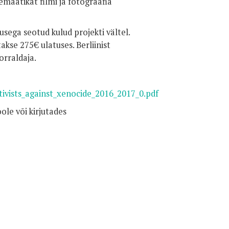
maatikat filmi ja fotograafia
usega seotud kulud projekti vältel.
akse 275€ ulatuses. Berliinist
orraldaja.
ctivists_against_xenocide_2016_2017_0.pdf
ole või kirjutades