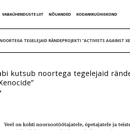
VABAÜHENDUSTE LIIT
NÕUANDED
KODANIKUÜHISKOND
NOORTEGA TEGELEJAID RÄNDEPROJEKTI “ACTIVISTS AGAINST X
bi kutsub noortega tegelejaid rände
Xenocide”
Veel on kohti noorsootöötajatele, õpetajatele ja teist