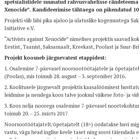
spetsialistidele suunatud rahvusvahelisse rändeteemali
Xenocide”. Kandideerimise tähtaega on pikendatud 10.
Projekti viib läbi pika ajaloo ja ulatuslike kogemustega S
Initiative e.V.
“Activists against Xenocide” nimelises projektis saavad k
Eestist, Taanist, Saksamaalt, Kreekast, Poolast ja Suur-Br
Projekt koosneb järgnevatest etappidest:
1. Osalemine 7-päevasel noorsootöötajatele ja õpetajate
(Poolas), mis toimub 28. august – 3. september 2016.
2. Koolitusele järgnevalt projektis kaasalöömisest huvitat
leidmine ja nendega koos talve jooksul väikese foto- ja vid
3. Koos nelja noorega osalemine 7-päevasel noortekohtum
toimub 20. – 25. märts 2017
Noorsootöötajatelt/õpetajatelt (18+) oodatakse huvi mig
vastu, väga head inglise keele taset ning soovi täiendada 