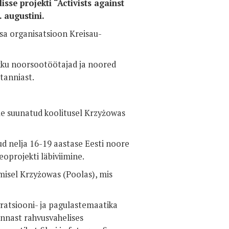
sse projekti “Activists against
 augustini.
aksa organisatsioon Kreisau-
okku noorsootöötajad ja noored
itanniast.
le suunatud koolitusel Krzyżowas
ud nelja 16-19 aastase Eesti noore
eoprojekti läbiviimine.
isel Krzyżowas (Poolas), mis
ratsiooni- ja pagulastemaatika
ennast rahvusvahelises