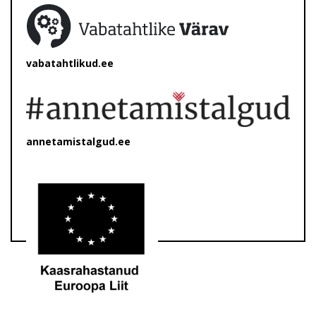
vabatahtlikud.ee
annetamistalgud.ee