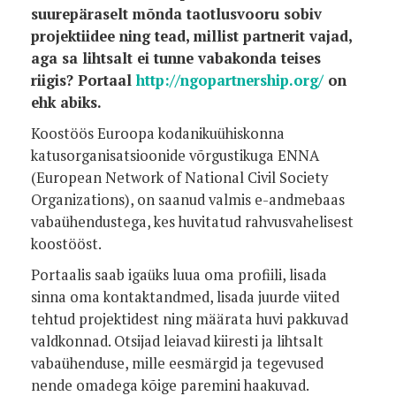
suurepäraselt mõnda taotlusvooru sobiv
projektiidee ning tead, millist partnerit vajad,
aga sa lihtsalt ei tunne vabakonda teises
riigis? Portaal
http://ngopartnership.org/
on
ehk abiks.
Koostöös Euroopa kodanikuühiskonna
katusorganisatsioonide võrgustikuga ENNA
(European Network of National Civil Society
Organizations), on saanud valmis e-andmebaas
vabaühendustega, kes huvitatud rahvusvahelisest
koostööst.
Portaalis saab igaüks luua oma profiili, lisada
sinna oma kontaktandmed, lisada juurde viited
tehtud projektidest ning määrata huvi pakkuvad
valdkonnad. Otsijad leiavad kiiresti ja lihtsalt
vabaühenduse, mille eesmärgid ja tegevused
nende omadega kõige paremini haakuvad.