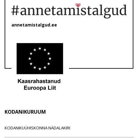
annetamistalgud.ee
KODANIKURUUM
KODANIKUÜHISKONNA NÄDALAKIRI