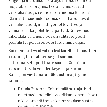
Selgelt ja ulatuslikult ELi õigust rikkuv eelmõu
mõjutab kõiki organisatsioone, mis saavad
välisrahastust, sh eraisikute annetusi ELi seest ja
ELi institutsioonide toetusi. Siia alla kuuluvad
vabaühendused, meedia, eraettevõtted ja
võimalik, et ka poliitilised parteid. Ent eelnõu
rakenduks vaid neile, kes on valitsuse poolt
poliitilistel põhjustel koostatud nimekirjas.
Kui olemasolevaid vahendeid kiirelt ja tõhusalt ei
kasutata, tähistab see selget sammu
autoritaarsete praktikate suunas. Seetõttu
kutsume Ursula von der Leyenit ja Euroopa
Komisjoni viivitamatult üles astuma järgmisi
samme:
Paluda Euroopa Kohtul määrata ajutised
meetmed pooleliolevas rikkumismenetluses
riikliku suveräänsuse kaitse seaduse suhtes
(kohtuasi C-829/24).