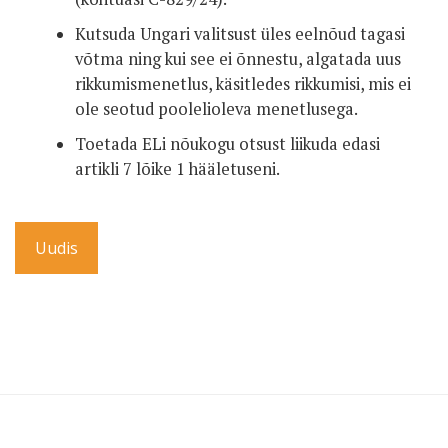
Kutsuda Ungari valitsust üles eelnõud tagasi
võtma ning kui see ei õnnestu, algatada uus
rikkumismenetlus, käsitledes rikkumisi, mis ei
ole seotud poolelioleva menetlusega.
Toetada ELi nõukogu otsust liikuda edasi
artikli 7 lõike 1 hääletuseni.
Uudis