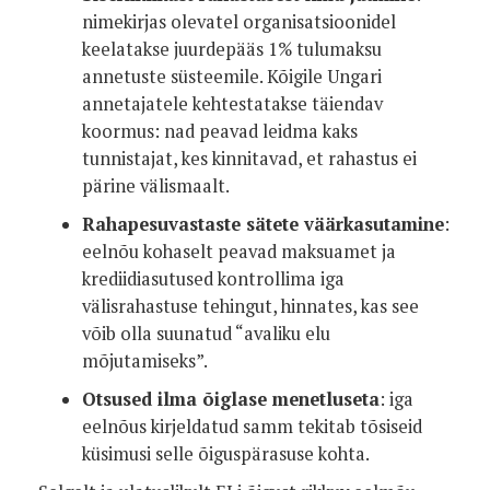
nimekirjas olevatel organisatsioonidel
keelatakse juurdepääs 1% tulumaksu
annetuste süsteemile. Kõigile Ungari
annetajatele kehtestatakse täiendav
koormus: nad peavad leidma kaks
tunnistajat, kes kinnitavad, et rahastus ei
pärine välismaalt.
Rahapesuvastaste sätete väärkasutamine
:
eelnõu kohaselt peavad maksuamet ja
krediidiasutused kontrollima iga
välisrahastuse tehingut, hinnates, kas see
võib olla suunatud “avaliku elu
mõjutamiseks”.
Otsused ilma õiglase menetluseta
: iga
eelnõus kirjeldatud samm tekitab tõsiseid
küsimusi selle õiguspärasuse kohta.