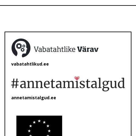
vabatahtlikud.ee
annetamistalgud.ee