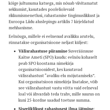
kõige jultunuma katsega, mis nõuab viivitamatut
sekkumist, kasutades pooleliolevaid
rikkumismenetlusi, rahastamise tingimuslikkust ja
Euroopa Liidu aluslepingu artiklis 7 kirjeldatud
mehhanisme.
Eelnõuga, millele ei eelnenud avalikku arutelu,
rünnatakse organisatsioone neljast küljest:
Välisrahastuse piiramine
Suveräänsuse
Kaitse Ameti (SPO) kaudu: eelnõu kohaselt
peab SPO koostama nimekirja
organisatsioonidest, kes kasutavad
välisrahastust “avaliku elu mõjutamiseks”.
Kui organisatsioon nimekirja lisatakse, võib
see välisrahastust vastu võtta vaid eelneval
loal või ähvardab teda trahv, mille suurus on
kuni 25-kordne saadud toetuse summa.
Siseriiklikust rahastusest ilma jätmine
: