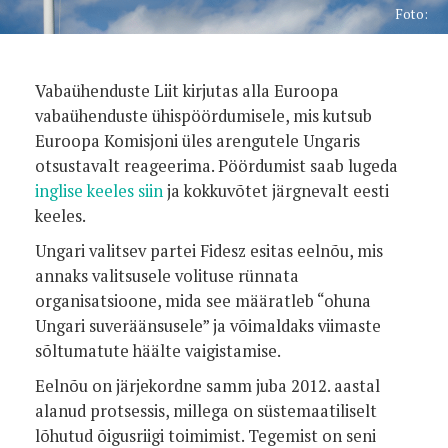
Foto:
Vabaühenduste Liit kirjutas alla Euroopa
vabaühenduste ühispöördumisele, mis kutsub
Euroopa Komisjoni üles arengutele Ungaris
otsustavalt reageerima. Pöördumist saab lugeda
inglise keeles siin
ja kokkuvõtet järgnevalt eesti
keeles.
Ungari valitsev partei Fidesz esitas eelnõu, mis
annaks valitsusele volituse rünnata
organisatsioone, mida see määratleb “ohuna
Ungari suveräänsusele” ja võimaldaks viimaste
sõltumatute häälte vaigistamise.
Eelnõu on järjekordne samm juba 2012. aastal
alanud protsessis, millega on süstemaatiliselt
lõhutud õigusriigi toimimist. Tegemist on seni