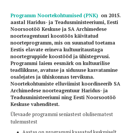
Programm Noortekohtumised (PNK)
on 2015.
aastal Haridus- ja Teadusministeeriumi, Eesti
Noorsootöö Keskuse ja SA Archimedese
noorteagentuuri koostöös käivitatud
noorteprogramm, mis on suunatud toetama
Eestis elavate erineva kultuuritaustaga
noortegruppide koostööd ja ühistegevusi.
Programmi laiem eesmärk on kultuurilise
teadlikkuse, avatuse ja sidususe kasvatamine
osalejates ja ühiskonnas tervikuna.
Noortekohtumiste elluviimist koordineerib SA
Archimedese noorteagentuur Haridus- ja
Teadusministeeriumi ning Eesti Noorsootöö
Keskuse vahenditest.
Ülevaade programmi seniastest olulisematest
tulemustest
Aastas on programmi kaasatud keskmiselt