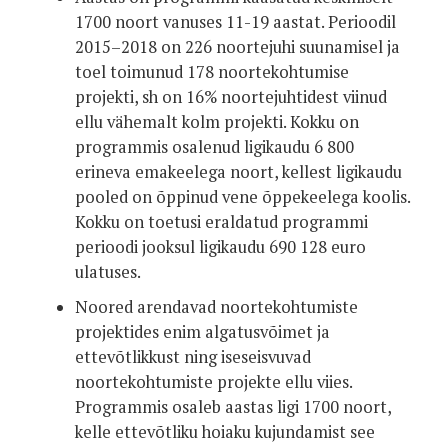
1700 noort vanuses 11-19 aastat. Perioodil
2015–2018 on 226 noortejuhi suunamisel ja
toel toimunud 178 noortekohtumise
projekti, sh on 16% noortejuhtidest viinud
ellu vähemalt kolm projekti. Kokku on
programmis osalenud ligikaudu 6 800
erineva emakeelega noort, kellest ligikaudu
pooled on õppinud vene õppekeelega koolis.
Kokku on toetusi eraldatud programmi
perioodi jooksul ligikaudu 690 128 euro
ulatuses.
Noored arendavad noortekohtumiste
projektides enim algatusvõimet ja
ettevõtlikkust ning iseseisvuvad
noortekohtumiste projekte ellu viies.
Programmis osaleb aastas ligi 1700 noort,
kelle ettevõtliku hoiaku kujundamist see