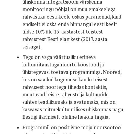
ühiskonna integratsiooni värskeima
monitooringu põhjal on muu emakeelega
rahvastiku eesti keele oskus paranenud, kuid
endiselt ei oska enda hinnangul eesti keelt
üldse 10% üle 15-aastastest teistest
rahvustest Eesti elanikest (2017. aasta
seisuga).
Tegu on väga väärtusliku erineva
kultuuritaustaga noorte koostööd ja
ühistegevusi toetava programmiga. Noored,
kes on saadud kogemuse kaudu teisest
rahvusest noortega tihedas kontaktis,
muutuvad teiste rahvuste ja kultuuride
suhtes teadlikumaks ja avatumaks, mis on
kasvavas mitmekultuurilises ühiskonnas nagu
Eestigi äärmiselt oluline heaolu tagaja.
Programmil on positiivne mõju noorsootöö