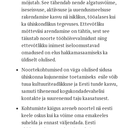
mõjutab. See tähendab nende algatusvõime,
iseseisvuse, aktiivsuse ja uuendus­meelsuse
rakendamise kasvu nii isiklikus, tööalases kui
ka ühiskondlikus tegevuses. Ettevõtliku
mõtteviisi arendamine on tähtis, sest see
täiustab noorte tööhõivevalmidust ning
ette­võtlikku inimest iseloomustavad
omadused on elus hakkamasaamiseks ka
üldiselt olulised.
Noortekohtumised on väga olulised sidusa
ühiskonna kujunemise toetamiseks ­ esile võib
tuua kultuuriteadlikkuse ja Eesti tunde kasvu,
samuti tihenenud kogukondadevahelisi
kontakte ja suurenenud taju kaasatusest.
Kohtumiste käigus areneb noortel nii eesti
keele oskus kui ka võime oma emakeeles
suhelda ja ennast väljendada. Eesti