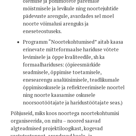
olemuse ja põhimõtete paremale
mõistmisele ja levikule ning noortejuhtide
pädevuste arengule, avardades sel moel
noorte võimalusi arenguks ja
eneseteostuseks.
Programm “Noortekohtumised” aitab kaasa
erinevate mitteformaalse hariduse võtete
levimisele ja õppe kvaliteedile, sh ka
formaalhariduses: (õpieesmärkide
seadmisele, õppimise toetamisele,
enesearengu analüüsimisele, teadlikumale
õppimisoskusele ja reflekteerimisele noortel
ning noorte kaasamise oskusele
noorsootöötajate ja haridustöötajate seas.)
Põhjuseid, miks koos noortega noortekohtumisi
organiseerida, on mitu – noored saavad
algteadmised projektiloogikast, kogevad
vastutustunnet, arendavad keele- ja