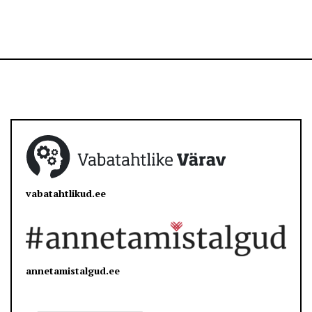
vabatahtlikud.ee
annetamistalgud.ee