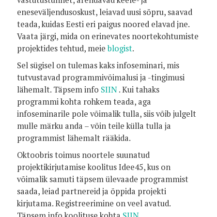
eneseväljendusoskust, leiavad uusi sõpru, saavad
teada, kuidas Eesti eri paigus noored elavad jne.
Vaata järgi, mida on erinevates noortekohtumiste
projektides tehtud, meie
blogist
.
Sel sügisel on tulemas kaks infoseminari, mis
tutvustavad programmivõimalusi ja -tingimusi
lähemalt. Täpsem info
SIIN
. Kui tahaks
programmi kohta rohkem teada, aga
infoseminarile pole võimalik tulla, siis võib julgelt
mulle märku anda – võin teile külla tulla ja
programmist lähemalt rääkida.
Oktoobris toimus noortele suunatud
projektikirjutamise koolitus Idee45, kus on
võimalik samuti täpsem ülevaade programmist
saada, leiad partnereid ja õppida projekti
kirjutama. Registreerimine on veel avatud.
Täpsem info koolituse kohta
SIIN
.