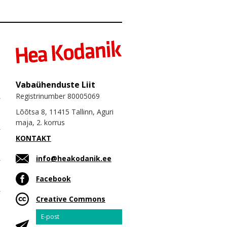
Vabaühenduste Liit
Registrinumber 80005069
Lõõtsa 8, 11415 Tallinn, Aguri
maja, 2. korrus
KONTAKT
info@heakodanik.ee
Facebook
Creative Commons
Email