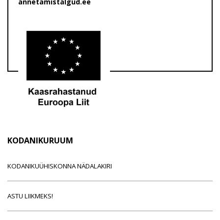
annetamistalgud.ee
KODANIKURUUM
KODANIKUÜHISKONNA NÄDALAKIRI
ASTU LIIKMEKS!