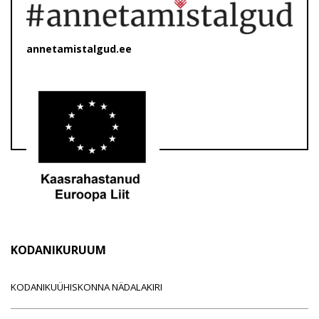
annetamistalgud.ee
KODANIKURUUM
KODANIKUÜHISKONNA NÄDALAKIRI