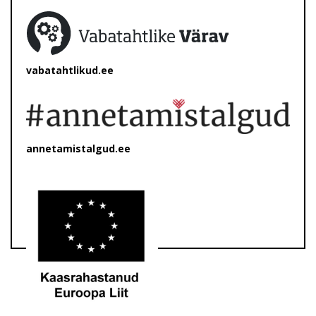
vabatahtlikud.ee
annetamistalgud.ee