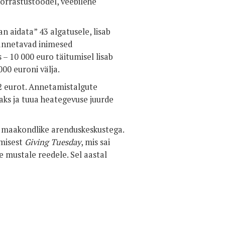
korrastustöödel, veebilehe
aidata” 43 algatusele, lisab
annetavad inimesed
– 10 000 euro täitumisel lisab
000 euroni välja.
2 eurot. Annetamistalgute
ks ja tuua heategevuse juurde
 maakondlike arenduskeskustega.
umisest
Giving Tuesday
, mis sai
e mustale reedele. Sel aastal