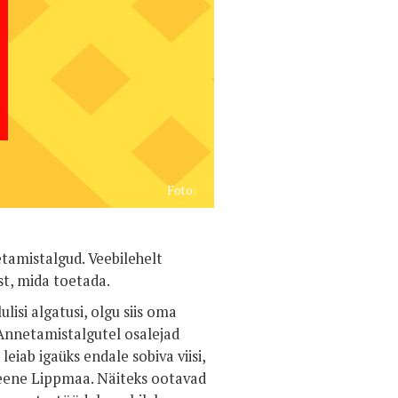
Foto:
etamistalgud. Veebilehelt
st, mida toetada.
lisi algatusi, olgu siis oma
 Annetamistalgutel osalejad
 leiab igaüks endale sobiva viisi,
leene Lippmaa. Näiteks ootavad