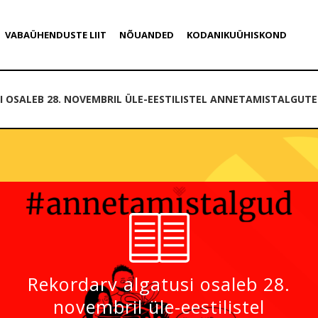
VABAÜHENDUSTE LIIT
NÕUANDED
KODANIKUÜHISKOND
 OSALEB 28. NOVEMBRIL ÜLE-EESTILISTEL ANNETAMISTALGUTE
Rekordarv algatusi osaleb 28.
novembril üle-eestilistel