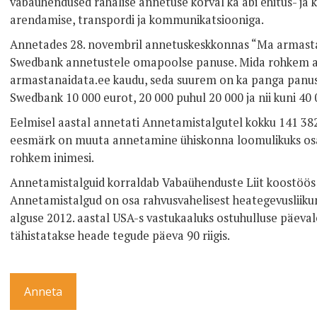
vabaühendused rahalise annetuse kõrval ka abi ehitus- ja 
arendamise, transpordi ja kommunikatsiooniga.
Annetades 28. novembril annetuskeskkonnas “Ma armastan 
Swedbank annetustele omapoolse panuse. Mida rohkem 
armastanaidata.ee kaudu, seda suurem on ka panga panus 
Swedbank 10 000 eurot, 20 000 puhul 20 000 ja nii kuni 40 
Eelmisel aastal annetati Annetamistalgutel kokku 141 38
eesmärk on muuta annetamine ühiskonna loomulikuks osa
rohkem inimesi.
Annetamistalguid korraldab Vabaühenduste Liit koostöös
Annetamistalgud on osa rahvusvahelisest heategevusliik
alguse 2012. aastal USA-s vastukaaluks ostuhulluse päeval
tähistatakse heade tegude päeva 90 riigis.
Anneta