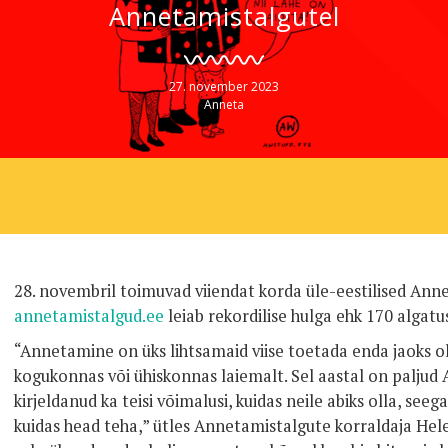
Annetamistalgutel
27. november 2023
Anneta
28. novembril toimuvad viiendat korda üle-eestilised Ann
annetamistalgud.ee
leiab rekordilise hulga ehk 170 algatu
“Annetamine on üks lihtsamaid viise toetada enda jaoks olu
kogukonnas või ühiskonnas laiemalt. Sel aastal on paljud
kirjeldanud ka teisi võimalusi, kuidas neile abiks olla, seega
kuidas head teha,” ütles Annetamistalgute korraldaja He