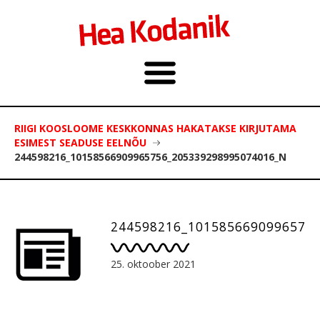
RIIGI KOOSLOOME KESKKONNAS HAKATAKSE KIRJUTAMA
ESIMEST SEADUSE EELNÕU
244598216_10158566909965756_205339298995074016_N
244598216_1015856690996575
25. oktoober 2021