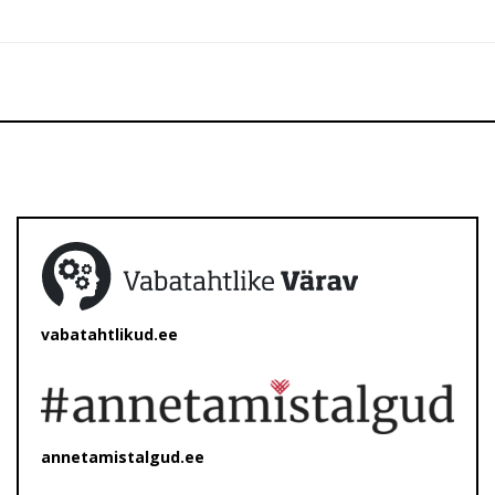
vabatahtlikud.ee
annetamistalgud.ee