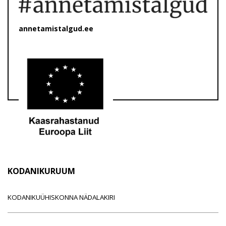
annetamistalgud.ee
KODANIKURUUM
KODANIKUÜHISKONNA NÄDALAKIRI