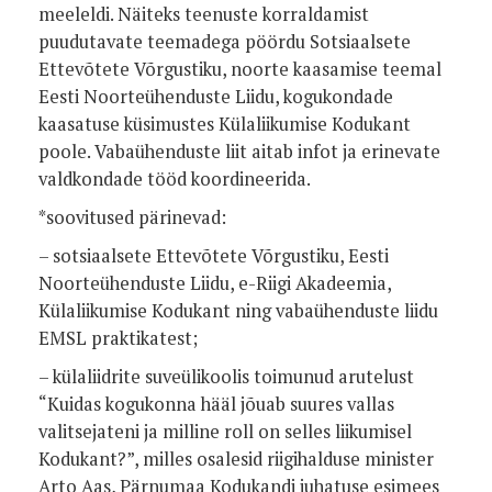
meeleldi. Näiteks teenuste korraldamist
puudutavate teemadega pöördu Sotsiaalsete
Ettevõtete Võrgustiku, noorte kaasamise teemal
Eesti Noorteühenduste Liidu, kogukondade
kaasatuse küsimustes Külaliikumise Kodukant
poole. Vabaühenduste liit aitab infot ja erinevate
valdkondade tööd koordineerida.
*soovitused pärinevad:
– sotsiaalsete Ettevõtete Võrgustiku, Eesti
Noorteühenduste Liidu, e-Riigi Akadeemia,
Külaliikumise Kodukant ning vabaühenduste liidu
EMSL praktikatest;
– külaliidrite suveülikoolis toimunud arutelust
“Kuidas kogukonna hääl jõuab suures vallas
valitsejateni ja milline roll on selles liikumisel
Kodukant?”, milles osalesid riigihalduse minister
Arto Aas, Pärnumaa Kodukandi juhatuse esimees