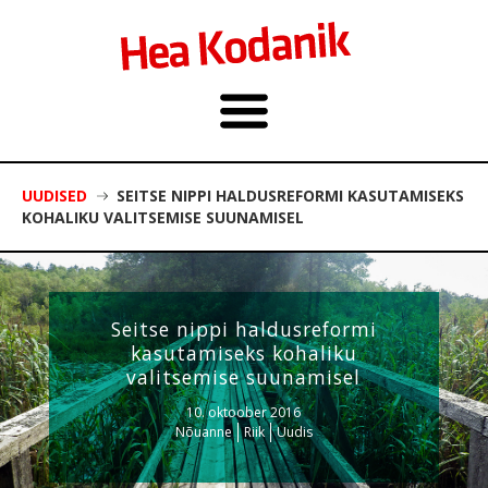
UUDISED
SEITSE NIPPI HALDUSREFORMI KASUTAMISEKS
KOHALIKU VALITSEMISE SUUNAMISEL
Seitse nippi haldusreformi
kasutamiseks kohaliku
valitsemise suunamisel
10. oktoober 2016
Nõuanne
Riik
Uudis