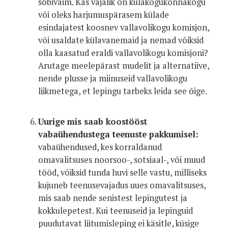
sobivaim. Kas vajalik on külakogukonnakogu
või oleks harjumuspärasem külade
esindajatest koosnev vallavolikogu komisjon,
või usaldate külavanemaid ja nemad võiksid
olla kaasatud eraldi vallavolikogu komisjoni?
Arutage meelepärast mudelit ja alternatiive,
nende plusse ja miinuseid vallavolikogu
liikmetega, et lepingu tarbeks leida see õige.
Uurige mis saab koostööst
vabaühendustega teenuste pakkumisel:
vabaühendused, kes korraldanud
omavalitsuses noorsoo-, sotsiaal-, või muud
tööd, võiksid tunda huvi selle vastu, milliseks
kujuneb teenusevajadus uues omavalitsuses,
mis saab nende senistest lepingutest ja
kokkulepetest. Kui teenuseid ja lepinguid
puudutavat liitumisleping ei käsitle, küsige