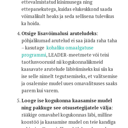
ettevalmistatud küsimusega ning
ettepanekutega, kuidas elukeskkond saada
võimalikult heaks ja seda sellisena tulevikus
ka hoida.
Otsige lisavõimalusi aruteludeks
:
põhjalikumad arutelud ei saa jääda raha taha
– kasutage
kohaliku omaalgatuse
programmi
, LEADER-meetmete või teisi
taotlusvoorusid nii kogukonnaliikmeid
kaasavate arutelude läbiviimiseks kui siis ka
ise selle nimelt tegutsemiseks, et valitsemise
ja osalemise mudel uues omavalitsuses saaks
parem kui varem.
Looge ise kogukonna kaasamise mudel
ning pakkuge see otsusetegijatele välja
:
rääkige omavahel kogukonnas läbi, milline
koostöö ja kaasamise mudel on teie kandiga