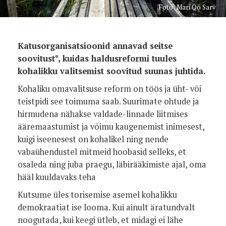
Foto: Mari Öö Sarv
Katusorganisatsioonid annavad seitse
soovitust*, kuidas haldusreformi tuules
kohalikku valitsemist soovitud suunas juhtida.
Kohaliku omavalitsuse reform on töös ja üht- või
teistpidi see toimuma saab. Suurimate ohtude ja
hirmudena nähakse valdade-linnade liitmises
ääremaastumist ja võimu kaugenemist inimesest,
kuigi iseenesest on kohalikel ning nende
vabaühendustel mitmeid hoobasid selleks, et
osaleda ning juba praegu, läbirääkimiste ajal, oma
hääl kuuldavaks teha
Kutsume üles torisemise asemel kohalikku
demokraatiat ise looma. Kui ainult äratundvalt
noogutada, kui keegi ütleb, et midagi ei lähe