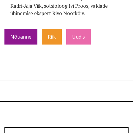
Kadri-Aija Viik, sotsioloog Ivi Proos, valdade
ühinemise ekspert Rivo Noorkõiv.
Nõuanne
Riik
Uudis