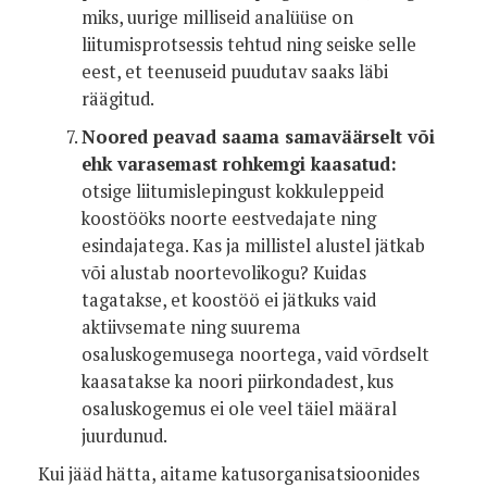
miks, uurige milliseid analüüse on
liitumisprotsessis tehtud ning seiske selle
eest, et teenuseid puudutav saaks läbi
räägitud.
Noored peavad saama samaväärselt või
ehk varasemast rohkemgi kaasatud:
otsige liitumislepingust kokkuleppeid
koostööks noorte eestvedajate ning
esindajatega. Kas ja millistel alustel jätkab
või alustab noortevolikogu? Kuidas
tagatakse, et koostöö ei jätkuks vaid
aktiivsemate ning suurema
osaluskogemusega noortega, vaid võrdselt
kaasatakse ka noori piirkondadest, kus
osaluskogemus ei ole veel täiel määral
juurdunud.
Kui jääd hätta, aitame katusorganisatsioonides