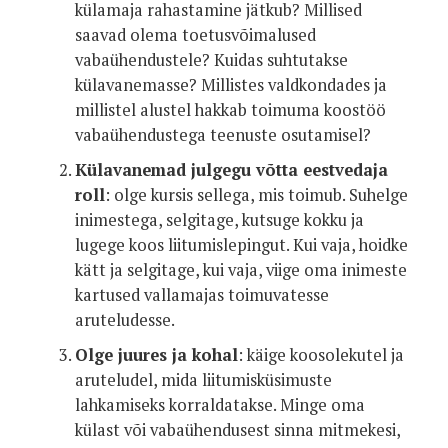
külamaja rahastamine jätkub? Millised
saavad olema toetusvõimalused
vabaühendustele? Kuidas suhtutakse
külavanemasse? Millistes valdkondades ja
millistel alustel hakkab toimuma koostöö
vabaühendustega teenuste osutamisel?
Külavanemad julgegu võtta eestvedaja
roll
: olge kursis sellega, mis toimub. Suhelge
inimestega, selgitage, kutsuge kokku ja
lugege koos liitumislepingut. Kui vaja, hoidke
kätt ja selgitage, kui vaja, viige oma inimeste
kartused vallamajas toimuvatesse
aruteludesse.
Olge juures ja kohal
: käige koosolekutel ja
aruteludel, mida liitumisküsimuste
lahkamiseks korraldatakse. Minge oma
külast või vabaühendusest sinna mitmekesi,