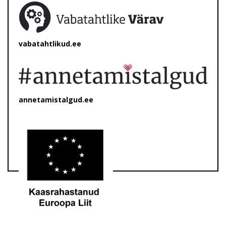
vabatahtlikud.ee
annetamistalgud.ee