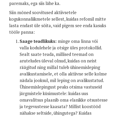
paremaks, ega siis lähe ka.
Siin mõned soovitused aktiivsetele
kogukonnaliikmetele sellest, kuidas refomil mitte
lasta endast üle sõita, vaid pigem see enda kasuks
tööle panna:
Saage teadlikuks:
minge oma linna või
valla kodulehele ja otsige üles protokollid.
Sealt saate teada, millised teemad on
aruteludes üleval olnud, kuidas on neist
räägitud ning millal tuleb ühinemisleping
avalikustamisele, et olla aktiivne selle kolme
nädala jooksul, mil leping on avalikustatud.
Ühinemislepingust peaks otsima vastuseid
järgmistele küsimustele: kuidas uus
omavalitsus plaanib oma elanikke otsustesse
ja tegevustesse kaasata? Millist koostööd
nähakse seltside, ühingutega? Kuidas