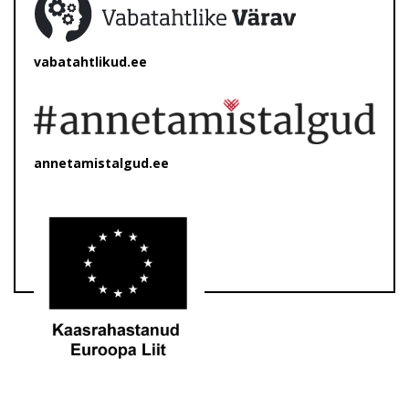
vabatahtlikud.ee
annetamistalgud.ee