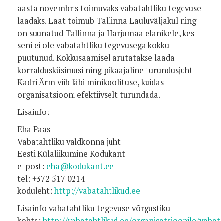
aasta novembris toimuvaks vabatahtliku tegevuse
laadaks. Laat toimub Tallinna Lauluväljakul ning
on suunatud Tallinna ja Harjumaa elanikele, kes
seni ei ole vabatahtliku tegevusega kokku
puutunud. Kokkusaamisel arutatakse laada
korraldusküsimusi ning pikaajaline turundusjuht
Kadri Ärm viib läbi minikoolituse, kuidas
organisatsiooni efektiivselt turundada.
Lisainfo:
Eha Paas
Vabatahtliku valdkonna juht
Eesti Külaliikumine Kodukant
e-post:
eha@kodukant.ee
tel: +372 517 0214
koduleht:
http://vabatahtlikud.ee
Lisainfo vabatahtliku tegevuse võrgustiku
kohta:
http://vabatahtlikud.ee/organisatsioonile/vabat