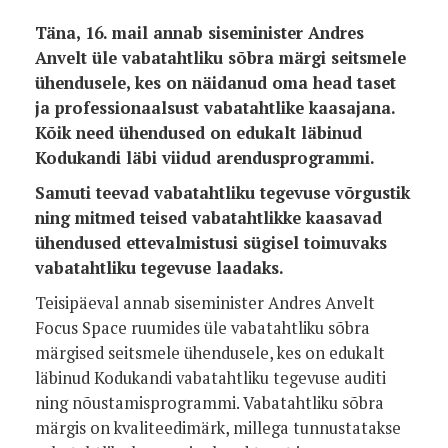
Täna, 16. mail annab siseminister Andres
Anvelt üle vabatahtliku sõbra märgi seitsmele
ühendusele, kes on näidanud oma head taset
ja professionaalsust vabatahtlike kaasajana.
Kõik need ühendused on edukalt läbinud
Kodukandi läbi viidud arendusprogrammi.
Samuti teevad vabatahtliku tegevuse võrgustik
ning mitmed teised vabatahtlikke kaasavad
ühendused ettevalmistusi sügisel toimuvaks
vabatahtliku tegevuse laadaks.
Teisipäeval annab siseminister Andres Anvelt
Focus Space ruumides üle vabatahtliku sõbra
märgised seitsmele ühendusele, kes on edukalt
läbinud Kodukandi vabatahtliku tegevuse auditi
ning nõustamisprogrammi. Vabatahtliku sõbra
märgis on kvaliteedimärk, millega tunnustatakse