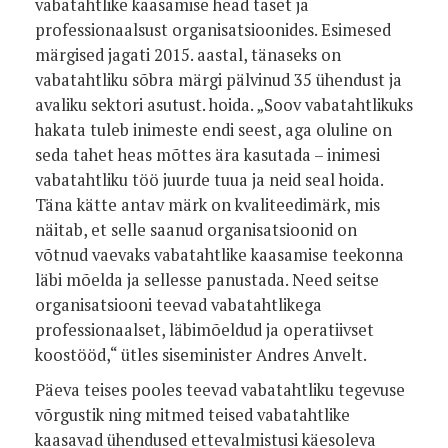
vabatahtlike kaasamise head taset ja
professionaalsust organisatsioonides. Esimesed
märgised jagati 2015. aastal, tänaseks on
vabatahtliku sõbra märgi pälvinud 35 ühendust ja
avaliku sektori asutust. hoida. „Soov vabatahtlikuks
hakata tuleb inimeste endi seest, aga oluline on
seda tahet heas mõttes ära kasutada – inimesi
vabatahtliku töö juurde tuua ja neid seal hoida.
Täna kätte antav märk on kvaliteedimärk, mis
näitab, et selle saanud organisatsioonid on
võtnud vaevaks vabatahtlike kaasamise teekonna
läbi mõelda ja sellesse panustada. Need seitse
organisatsiooni teevad vabatahtlikega
professionaalset, läbimõeldud ja operatiivset
koostööd,“ ütles siseminister Andres Anvelt.
Päeva teises pooles teevad vabatahtliku tegevuse
võrgustik ning mitmed teised vabatahtlike
kaasavad ühendused ettevalmistusi käesoleva