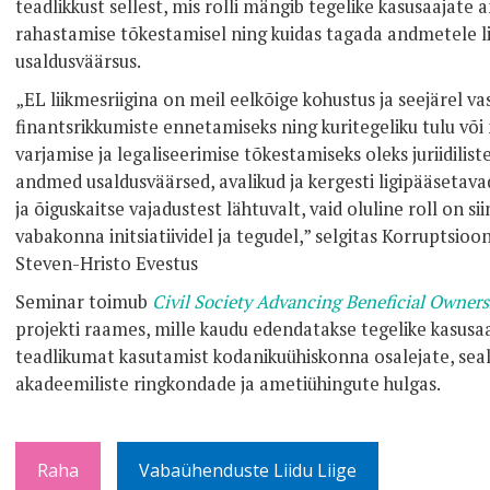
teadlikkust sellest, mis rolli mängib tegelike kasusaajate
rahastamise tõkestamisel ning kuidas tagada andmetele l
usaldusväärsus.
„EL liikmesriigina on meil eelkõige kohustus ja seejärel va
finantsrikkumiste ennetamiseks ning kuritegeliku tulu või
varjamise ja legaliseerimise tõkestamiseks oleks juriidilist
andmed usaldusväärsed, avalikud ja kergesti ligipääsetavad
ja õiguskaitse vajadustest lähtuvalt, vaid oluline roll on si
vabakonna initsiatiividel ja tegudel,” selgitas Korruptsioo
Steven-Hristo Evestus
Seminar toimub
Civil Society Advancing Beneficial Owner
projekti raames, mille kaudu edendatakse tegelike kasusa
teadlikumat kasutamist kodanikuühiskonna osalejate, seal
akadeemiliste ringkondade ja ametiühingute hulgas.
Raha
Vabaühenduste Liidu Liige