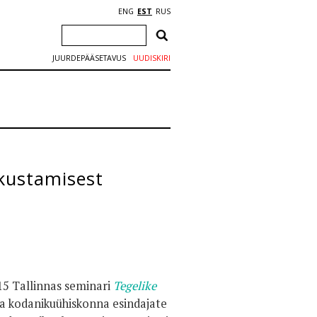
ENG
EST
RUS
JUURDEPÄÄSETAVUS
UUDISKIRI
ikustamisest
-15 Tallinnas seminari
Tegelike
ta kodanikuühiskonna esindajate