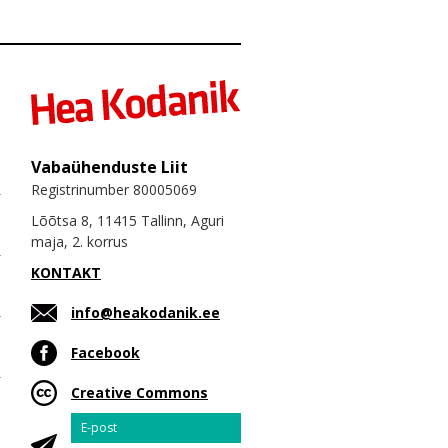
Vabaühenduste Liit
Registrinumber 80005069
Lõõtsa 8, 11415 Tallinn, Aguri
maja, 2. korrus
KONTAKT
info@heakodanik.ee
Facebook
Creative Commons
Email