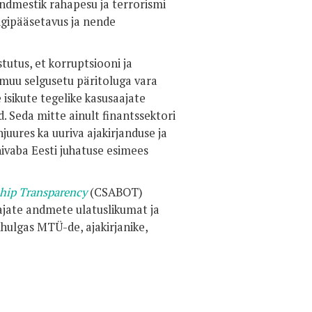
 andmestik rahapesu ja terrorismi
igipääsetavus ja nende
stutus, et korruptsiooni ja
 muu selgusetu päritoluga vara
e isikute tegelike kasusaajate
. Seda mitte ainult finantssektori
injuures ka uuriva ajakirjanduse ja
nivaba Eesti juhatuse esimees
ship Transparency
(CSABOT)
ajate andmete ulatuslikumat ja
hulgas MTÜ-de, ajakirjanike,