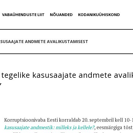
VABAÜHENDUSTE LIIT
NÕUANDED
KODANIKUÜHISKOND
ASUSAAJATE ANDMETE AVALIKUSTAMISEST
tegelike kasusaajate andmete aval
Korruptsioonivaba Eesti korraldab 20. septembril kell 10
kasusaajate andmestik: milleks ja kellele?
, eesmärgiga tõs