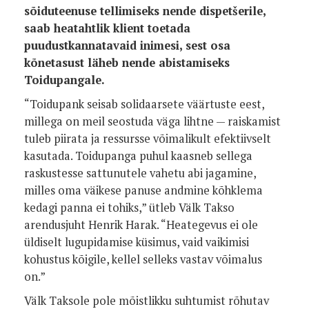
sõiduteenuse tellimiseks nende dispetšerile,
saab heatahtlik klient toetada
puudustkannatavaid inimesi, sest osa
kõnetasust läheb nende abistamiseks
Toidupangale.
“Toidupank seisab solidaarsete väärtuste eest,
millega on meil seostuda väga lihtne — raiskamist
tuleb piirata ja ressursse võimalikult efektiivselt
kasutada. Toidupanga puhul kaasneb sellega
raskustesse sattunutele vahetu abi jagamine,
milles oma väikese panuse andmine kõhklema
kedagi panna ei tohiks,” ütleb Välk Takso
arendusjuht Henrik Harak. “Heategevus ei ole
üldiselt lugupidamise küsimus, vaid vaikimisi
kohustus kõigile, kellel selleks vastav võimalus
on.”
Välk Taksole pole mõistlikku suhtumist rõhutav