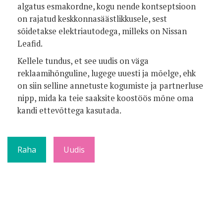
algatus esmakordne, kogu nende kontseptsioon
on rajatud keskkonnasäästlikkusele, sest
sõidetakse elektriautodega, milleks on Nissan
Leafid.
Kellele tundus, et see uudis on väga
reklaamihõnguline, lugege uuesti ja mõelge, ehk
on siin selline annetuste kogumiste ja partnerluse
nipp, mida ka teie saaksite koostöös mõne oma
kandi ettevõttega kasutada.
Raha
Uudis