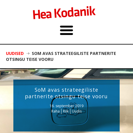
UUDISED
SOM AVAS STRATEEGILISTE PARTNERITE
OTSINGU TEISE VOORU
SoM avas strateegiliste
partnerite otsingu teise vooru
16. september 2019
Raha
Riik
Uudis