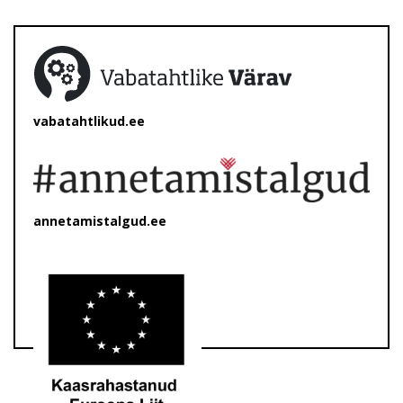
vabatahtlikud.ee
annetamistalgud.ee