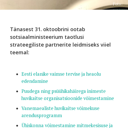
Foto:
Tänasest 31. oktoobrini ootab
sotsiaalministeerium taotlusi
strateegiliste partnerite leidmiseks viiel
teemal:
Eesti elanike vaimse tervise ja heaolu
edendamine
Puudega ning psüühikahäirega inimeste
huvikaitse organisatsioonide võimestamine
Vanemaealiste huvikaitse võimekuse
arendusprogramm
Ühiskonna võimestamine mitmekesisuse ja