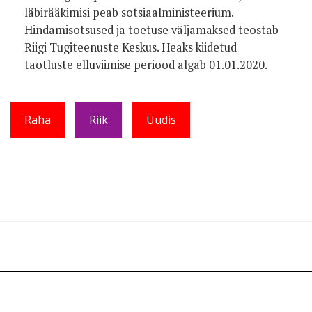
läbirääkimisi peab sotsiaalministeerium.
Hindamisotsused ja toetuse väljamaksed teostab
Riigi Tugiteenuste Keskus. Heaks kiidetud
taotluste elluviimise periood algab 01.01.2020.
Raha
Riik
Uudis