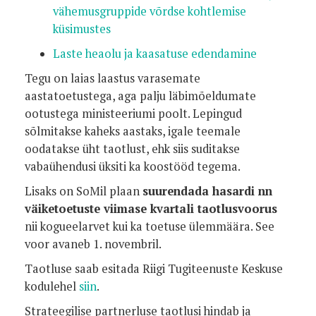
vähemusgruppide võrdse kohtlemise
küsimustes
Laste heaolu ja kaasatuse edendamine
Tegu on laias laastus varasemate
aastatoetustega, aga palju läbimõeldumate
ootustega ministeeriumi poolt. Lepingud
sõlmitakse kaheks aastaks, igale teemale
oodatakse üht taotlust, ehk siis suditakse
vabaühendusi üksiti ka koostööd tegema.
Lisaks on SoMil plaan
suurendada hasardi nn
väiketoetuste viimase kvartali taotlusvoorus
nii kogueelarvet kui ka toetuse ülemmäära. See
voor avaneb 1. novembril.
Taotluse saab esitada Riigi Tugiteenuste Keskuse
kodulehel
siin
.
Strateegilise partnerluse taotlusi hindab ja