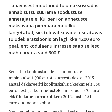
Tänavusest muutunud tulumaksuseadus
annab sutsu suurema soodustuse
annetajatele. Kui seni on annetuste
maksuvaba piirmäära muudkui
langetatud, siis tuleval kevadel esitatavas
tuludeklaratsioonis on lagi ikka 1200 euro
peal, ent kodulaenu intresse saab sellest
maha arvata vaid 300 €.
See jätab koolituskuludele ja annetustele
minimaalselt 900 eurot ja arvestades, et 2015.
aastal deklareeriti koolituskulusid keskmiselt 530
euro eest, jääks annetustele umbkaudu 370 eurot
ehk
üle kahe korra rohkem
2015. aasta 151
eurost annetaja kohta.
Need numbrid on muidugi väga keskmised ja iga