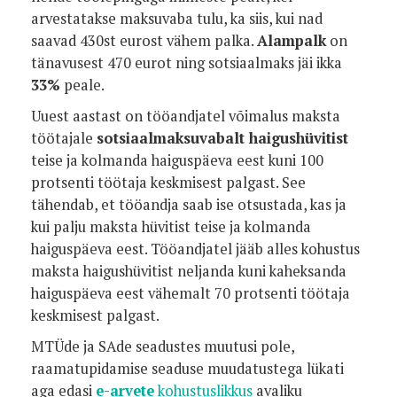
arvestatakse maksuvaba tulu, ka siis, kui nad
saavad 430st eurost vähem palka.
Alampalk
on
tänavusest 470 eurot ning sotsiaalmaks jäi ikka
33%
peale.
Uuest aastast on tööandjatel võimalus maksta
töötajale
sotsiaalmaksuvabalt haigushüvitist
teise ja kolmanda haiguspäeva eest kuni 100
protsenti töötaja keskmisest palgast. See
tähendab, et tööandja saab ise otsustada, kas ja
kui palju maksta hüvitist teise ja kolmanda
haiguspäeva eest. Tööandjatel jääb alles kohustus
maksta haigushüvitist neljanda kuni kaheksanda
haiguspäeva eest vähemalt 70 protsenti töötaja
keskmisest palgast.
MTÜde ja SAde seadustes muutusi pole,
raamatupidamise seaduse muudatustega lükati
aga edasi
e-arvete
kohustuslikkus
avaliku