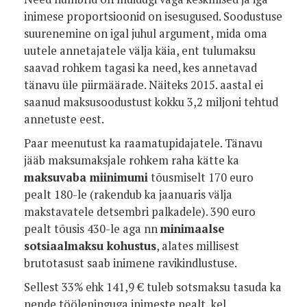
inimese proportsioonid on isesugused. Soodustuse
suurenemine on igal juhul argument, mida oma
uutele annetajatele välja käia, ent tulumaksu
saavad rohkem tagasi ka need, kes annetavad
tänavu üle piirmäärade. Näiteks 2015. aastal ei
saanud maksusoodustust kokku 3,2 miljoni tehtud
annetuste eest.
Paar meenutust ka raamatupidajatele. Tänavu
jääb maksumaksjale rohkem raha kätte ka
maksuvaba miinimumi
tõusmiselt 170 euro
pealt 180-le (rakendub ka jaanuaris välja
makstavatele detsembri palkadele). 390 euro
pealt tõusis 430-le aga nn
minimaalse
sotsiaalmaksu kohustus
, alates millisest
brutotasust saab inimene ravikindlustuse.
Sellest 33% ehk 141,9 € tuleb sotsmaksu tasuda ka
nende töölepinguga inimeste pealt, kel