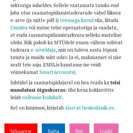
sektoriga suheldes. Sellele vaatamata tasuks end
juba otse raamatupidamistarkvarade vahel liikuva
e-arve (ja mitte pdf-i)
teemaga kurssi
viia, liituda
Omniva
või mõne teise operaatoriga ja vaadata,
et enda raamatupidamistarkvara selleks suuteline
oleks. Riik pakub ka MTÜdele enam-vähem sobivat
tarkvara
e-arveldaja
, mis on tuleva aasta lõpuni
tasuta ja muidu suht odav. Ja ei, maksuamet ei näe
sealt teie asju. EMSLis kasutame ise veidi
võimekamat
SmartAccountsi
.
Juhtidel ja raamatupidajatel on hea teada ka
teisi
muudatusi õiguskorras
: ühe kena kokkuvõtte
leiab
valitsuse kodukalt
.
Kel on küsimusi, kirjutab
alari ät heakodanik.ee
.
Nõuanne
Raha
Riik
Uudis