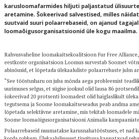
karusloomafarmides hiljuti paljastatud ülisuurte
aretamine. Šokeerivad salvestised, milles näida
suutvaid suuri polaarrebaseid, on ajanud tagaja
loomaõigusorganisatsioonid üle kogu maailma.
Rahvusvaheline loomakaitsekoalitsioon Fur Free Alliance
eestkoste organisatsioon Loomus survestab Soomet võtma
abinõusid, et lõpetada ülekaaluliste polaarrebaste julm 
“See tööstusharu on juba mõnda aega probleemist teadlik.
uurimuses selgus, et sügise jooksul olid lausa 86 protsend
šokeerivad 20 protsenti loomadest olid haiglaslikult ülek
tegutsema ja Soome loomakaitseseadus peab andma ametn
lõpetada selektiivne aretamine, mis tekitab loomadele mä
Soome loomaõigusorganisatsiooni Animalia kampaaniat
Polaarrebaseid nuumatakse karusnahatööstuses, et nad ka
korda rohkem. Ülekaalulisusest tingituna kannatavad reb