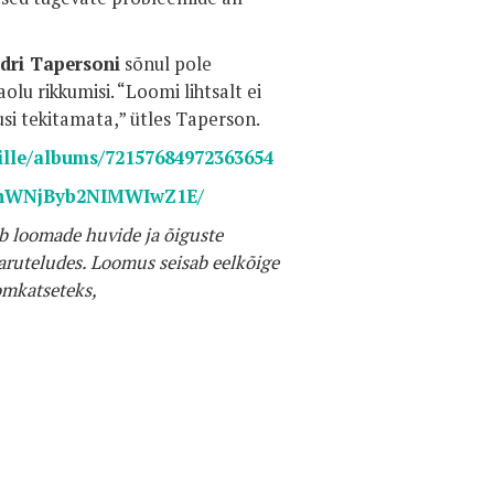
dri Tapersoni
sõnul pole
lu rikkumisi. “Loomi lihtsalt ei
usi tekitamata,” ütles Taperson.
mille/albums/72157684972363654
A5IhWNjByb2NIMWIwZ1E/
b loomade huvide ja õiguste
aruteludes. Loomus seisab eelkõige
omkatseteks,