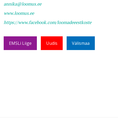
annika@loomus.ee
www.loomus.ee
https://www.facebook.com/loomadeeestkoste
EMSLi Liige
Uudis
Välismaa