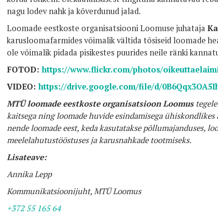
nagu lodev nahk ja kõverdunud jalad.
Loomade eestkoste organisatsiooni Loomuse juhataja
Ka
karusloomafarmides võimalik vältida tõsiseid loomade heao
ole võimalik pidada pisikestes puurides neile ränki kannat
FOTOD:
https://www.flickr.com/photos/oikeuttaelai
VIDEO:
https://drive.google.com/file/d/0B6Qqx3O
MTÜ loomade eestkoste organisatsioon Loomus
tegele
kaitsega ning loomade huvide esindamisega ühiskondlikes 
nende loomade eest, keda kasutatakse põllumajanduses, lo
meelelahutustööstuses ja karusnahkade tootmiseks.
Lisateave:
Annika Lepp
Kommunikatsioonijuht, MTÜ Loomus
+372 55 165 64