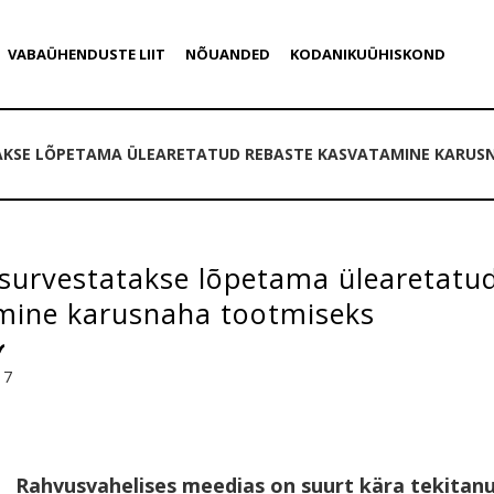
VABAÜHENDUSTE LIIT
NÕUANDED
KODANIKUÜHISKOND
KSE LÕPETAMA ÜLEARETATUD REBASTE KASVATAMINE KARUS
survestatakse lõpetama ülearetatud
mine karusnaha tootmiseks
17
Rahvusvahelises meedias on suurt kära tekita