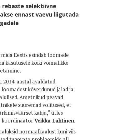
 rebaste selektiivne
takse ennast vaevu liigutada
lgadele
, mida Eestis esindab loomade
 kasutusele kõiki võimalikke
aretamine.
 2014. aastal avaldatud
il loomadest kõverdunud jalad ja
aalulised. Ametnikud peavad
ikele suuremad volitused, et
rkimisväärset kahju,“ ütles
e koordinaator
Veikka Lahtinen
.
aluksid normaalkaalust kuni viis
ased tugevate probleemide all