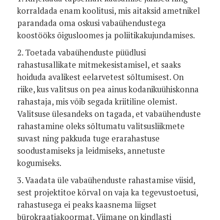
korraldada enam koolitusi, mis aitaksid ametnikel
parandada oma oskusi vabaühendustega
koostööks õigusloomes ja poliitikakujundamises.
2. Toetada vabaühenduste püüdlusi
rahastusallikate mitmekesistamisel, et saaks
hoiduda avalikest eelarvetest sõltumisest. On
riike, kus valitsus on pea ainus kodanikuühiskonna
rahastaja, mis võib segada kriitiline olemist.
Valitsuse ülesandeks on tagada, et vabaühenduste
rahastamine oleks sõltumatu valitsusliikmete
suvast ning pakkuda tuge erarahastuse
soodustamiseks ja leidmiseks, annetuste
kogumiseks.
3. Vaadata üle vabaühenduste rahastamise viisid,
sest projektitoe kõrval on vaja ka tegevustoetusi,
rahastusega ei peaks kaasnema liigset
bürokraatiakoormat. Viimane on kindlasti