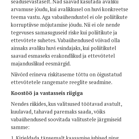
seadusevastaselt. Nad saavad kasutada avaliku
arvamuse jõudu, kui avalikkusel on huvi konkreetse
teema vastu. Aga vabaühendustel ei ole poliitikute
korruptiivse mõjutamise jõudu. Nii ei ole nende
tegevuses samasuguseid riske kui poliitikute ja
ettevõtete suhetes. Vabaühendused võivad olla
ainsaks avaliku huvi esindajaks, kui poliitikutel
saavad esmaseks erakondlikud ja ettevõtetel
majanduslikud eesmärgid.
Niivõrd erineva riskitaseme tõttu on õigustatud
ettevõtetele rangemate reeglite seadmine.
Koostöö ja vastasseis riigiga
Nendes riikides, kus valitsused töötavad avatult,
kuulavad, tahavad paremaks saada, võiks
vabaühendused soovitada valitustele järgmiseid
samme:
1. Kirjeldada täpsemalt kaasamise juhised ning