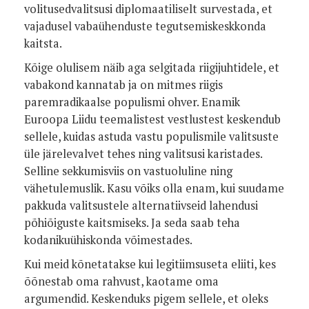
volitusedvalitsusi diplomaatiliselt survestada, et
vajadusel vabaühenduste tegutsemiskeskkonda
kaitsta.
Kõige olulisem näib aga selgitada riigijuhtidele, et
vabakond kannatab ja on mitmes riigis
paremradikaalse populismi ohver. Enamik
Euroopa Liidu teemalistest vestlustest keskendub
sellele, kuidas astuda vastu populismile valitsuste
üle järelevalvet tehes ning valitsusi karistades.
Selline sekkumisviis on vastuoluline ning
vähetulemuslik. Kasu võiks olla enam, kui suudame
pakkuda valitsustele alternatiivseid lahendusi
põhiõiguste kaitsmiseks. Ja seda saab teha
kodanikuühiskonda võimestades.
Kui meid kõnetatakse kui legitiimsuseta eliiti, kes
õõnestab oma rahvust, kaotame oma
argumendid. Keskenduks pigem sellele, et oleks