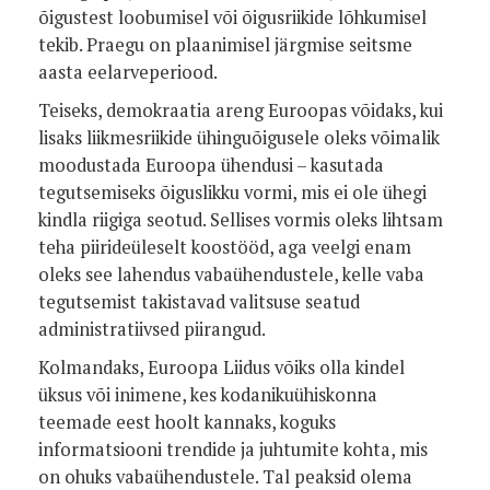
õigustest loobumisel või õigusriikide lõhkumisel
tekib. Praegu on plaanimisel järgmise seitsme
aasta eelarveperiood.
Teiseks, demokraatia areng Euroopas võidaks, kui
lisaks liikmesriikide ühinguõigusele oleks võimalik
moodustada Euroopa ühendusi – kasutada
tegutsemiseks õiguslikku vormi, mis ei ole ühegi
kindla riigiga seotud. Sellises vormis oleks lihtsam
teha piirideüleselt koostööd, aga veelgi enam
oleks see lahendus vabaühendustele, kelle vaba
tegutsemist takistavad valitsuse seatud
administratiivsed piirangud.
Kolmandaks, Euroopa Liidus võiks olla kindel
üksus või inimene, kes kodanikuühiskonna
teemade eest hoolt kannaks, koguks
informatsiooni trendide ja juhtumite kohta, mis
on ohuks vabaühendustele. Tal peaksid olema