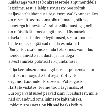
Kuidas aga vastata konkreetsetele argumentidele
legitiimsusest ja läbipaistvusest? See sõltub
paljuski vabaühenduse tegutsemisvaldkonnast. Kes
on otseselt seotud oma sihtrühmade, näiteks
puuetega inimeste või rahvusvähemustega, neil
on mõistlik läheneda legitiimsus-küsimusele
otsekoheselt: oleme legitiimsed, sest anname
hääle neile, kes jääksid muidu esindamata.
Ühingutes osalemise kaudu tekib ainus võimalus
nende inimeste vajaduste ja huvidega
arvestamiseks poliitikate kujundamisel.
Palju keerulisem oma legitiimsust põhjendada on
näiteks inimõiguste kaitsega töötavatel
organisatsioonidel. Prooviksin Põhiõiguste
Hartale viidates: teeme tööd tagamaks, et
Euroopa valitsused peavad kinni lubadustest, mille
nad on andnud oma inimeste kaitsmiseks.
Põhiõiguste Harta on kiitnud heaks kõik 28