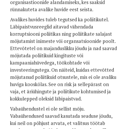
organisastioonide alandamiseks, kes saaksid
rünnakuteta avalike huvide eest seista.
Avalikes huvides tuleb tegutsed ka poliitikutel.
Läbipaistvusreeglid aitavad vähendada
korruptsiooni poliitikas ning poliitikate salajast
mõjutamist inimeste või organsatsioonide poolt.
Ettevõtetel on majanduslikku jõudu ja nad saavad
mõjutada poliitikuid kingituste või
kampaaniahüvedega, töökohtade või
investeeringutega. On näiteid, kuidas ettevõtted
mõjutanud poliitikuid otsustele, mis ei ole avaliku
huviga kooskõlas. See on risk ja sellepärast on
vaja, et äriühingute ja poliitikute kohtumised ja
kokkulepped oleksid läbipaistvad.
Vabaühendustel ei ole sellist mõju.
Vabaühendused saavad kasutada seaduse jõudu,
kui neil on põhjust arvata, et valitsus töötab