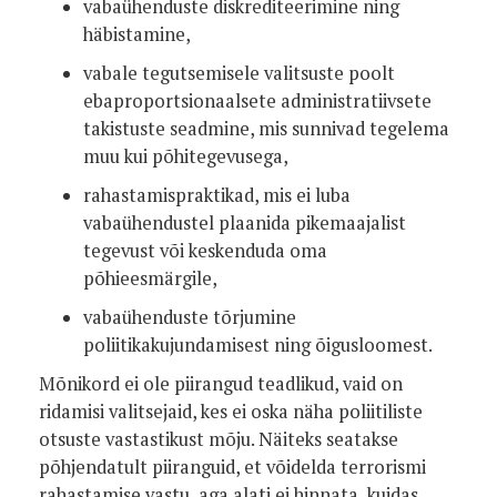
vabaühenduste diskrediteerimine ning
häbistamine,
vabale tegutsemisele valitsuste poolt
ebaproportsionaalsete administratiivsete
takistuste seadmine, mis sunnivad tegelema
muu kui põhitegevusega,
rahastamispraktikad, mis ei luba
vabaühendustel plaanida pikemaajalist
tegevust või keskenduda oma
põhieesmärgile,
vabaühenduste tõrjumine
poliitikakujundamisest ning õigusloomest.
Mõnikord ei ole piirangud teadlikud, vaid on
ridamisi valitsejaid, kes ei oska näha poliitiliste
otsuste vastastikust mõju. Näiteks seatakse
põhjendatult piiranguid, et võidelda terrorismi
rahastamise vastu, aga alati ei hinnata, kuidas