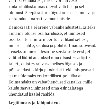
väärast eeldustest, mis ei võta arvesse
kodanikuühiskonnas olevat väärtust ja selle
olemust. Seepärast on õigustamise asemel vaja
keskenduda narratiivi muutmisele.
Demokraatia ei arene vabaühendusteta. Esiteks
anname olulise osa haridusse, et inimesed
oskaksid teha informeeritud valikuid sellest,
milliseid juhte, seadusi ja poliitikat nad soovivad.
Teiseks on meie ülesanne seista selle eest, et
valitud liidrid austaksid oma otsustes valijate
tahet, kaitstes rahvusvahelises õiguses ja
põhiseadustes kirja pandud sätteid, mis peavad
jääma ülemaks erakondlikust poliitikast.
Kolmandaks on vabaühendused kanaliks, mille
kaudu saavad inimesed oma esindajatega
ühendatud häälel rääkida.
Legitiimsus ja läbipaistvus