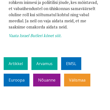
rohkem inimesi ja poliitilisi jõude, kes mõistavad,
et vabaühendustel on ühiskonnas samaväärselt
oluline roll kui sõltumatul kohtul ning vabal
meedial. Ja neil on vaja aidata meid, et me
saaksime omakorda aidata neid.
Vaata Israel Butleri kõnet siit.
Artikkel
Arvamus
EMSL
Euroopa
Nõuanne
Välismaa