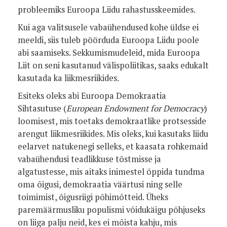
probleemiks Euroopa Liidu rahastusskeemides.
Kui aga valitsusele vabaühendused kohe üldse ei
meeldi, siis tuleb pöörduda Euroopa Liidu poole
abi saamiseks. Sekkumismudeleid, mida Euroopa
Liit on seni kasutanud välispoliitikas, saaks edukalt
kasutada ka liikmesriikides.
Esiteks oleks abi Euroopa Demokraatia
Sihtasutuse (
European Endowment for Democracy
)
loomisest, mis toetaks demokraatlike protsesside
arengut liikmesriikides. Mis oleks, kui kasutaks liidu
eelarvet natukenegi selleks, et kaasata rohkemaid
vabaühendusi teadlikkuse tõstmisse ja
algatustesse, mis aitaks inimestel õppida tundma
oma õigusi, demokraatia väärtusi ning selle
toimimist, õigusriigi põhimõtteid. Üheks
paremäärmusliku populismi võidukäigu põhjuseks
on liiga palju neid, kes ei mõista kahju, mis