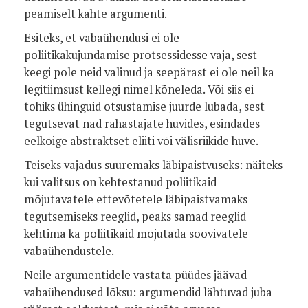
peamiselt kahte argumenti.
Esiteks, et vabaühendusi ei ole
poliitikakujundamise protsessidesse vaja, sest
keegi pole neid valinud ja seepärast ei ole neil ka
legitiimsust kellegi nimel kõneleda. Või siis ei
tohiks ühinguid otsustamise juurde lubada, sest
tegutsevat nad rahastajate huvides, esindades
eelkõige abstraktset eliiti või välisriikide huve.
Teiseks vajadus suuremaks läbipaistvuseks: näiteks
kui valitsus on kehtestanud poliitikaid
mõjutavatele ettevõtetele läbipaistvamaks
tegutsemiseks reeglid, peaks samad reeglid
kehtima ka poliitikaid mõjutada soovivatele
vabaühendustele.
Neile argumentidele vastata püüdes jäävad
vabaühendused lõksu: argumendid lähtuvad juba