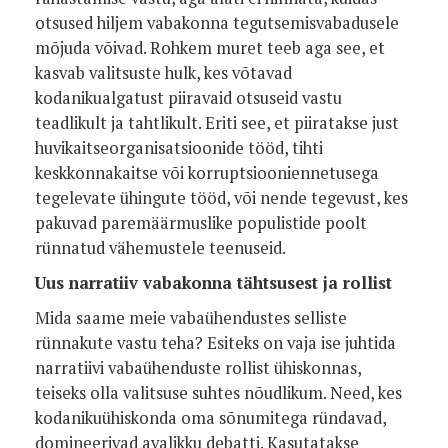
otsused hiljem vabakonna tegutsemisvabadusele
mõjuda võivad. Rohkem muret teeb aga see, et
kasvab valitsuste hulk, kes võtavad
kodanikualgatust piiravaid otsuseid vastu
teadlikult ja tahtlikult. Eriti see, et piiratakse just
huvikaitseorganisatsioonide tööd, tihti
keskkonnakaitse või korruptsiooniennetusega
tegelevate ühingute tööd, või nende tegevust, kes
pakuvad paremäärmuslike populistide poolt
rünnatud vähemustele teenuseid.
Uus narratiiv vabakonna tähtsusest ja rollist
Mida saame meie vabaühendustes selliste
rünnakute vastu teha? Esiteks on vaja ise juhtida
narratiivi vabaühenduste rollist ühiskonnas,
teiseks olla valitsuse suhtes nõudlikum. Need, kes
kodanikuühiskonda oma sõnumitega ründavad,
domineerivad avalikku debatti. Kasutatakse