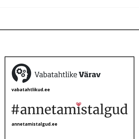
vabatahtlikud.ee
annetamistalgud.ee