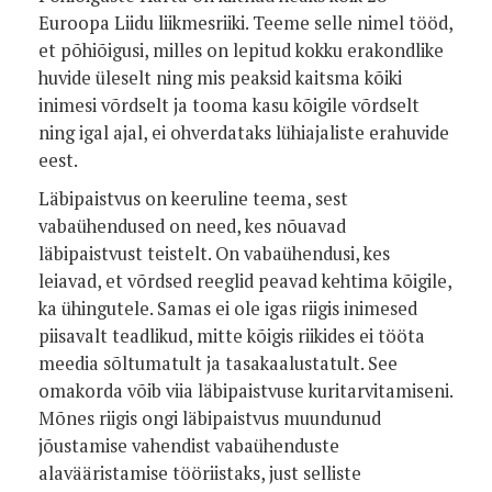
Euroopa Liidu liikmesriiki. Teeme selle nimel tööd,
et põhiõigusi, milles on lepitud kokku erakondlike
huvide üleselt ning mis peaksid kaitsma kõiki
inimesi võrdselt ja tooma kasu kõigile võrdselt
ning igal ajal, ei ohverdataks lühiajaliste erahuvide
eest.
Läbipaistvus on keeruline teema, sest
vabaühendused on need, kes nõuavad
läbipaistvust teistelt. On vabaühendusi, kes
leiavad, et võrdsed reeglid peavad kehtima kõigile,
ka ühingutele. Samas ei ole igas riigis inimesed
piisavalt teadlikud, mitte kõigis riikides ei tööta
meedia sõltumatult ja tasakaalustatult. See
omakorda võib viia läbipaistvuse kuritarvitamiseni.
Mõnes riigis ongi läbipaistvus muundunud
jõustamise vahendist vabaühenduste
alavääristamise tööriistaks, just selliste