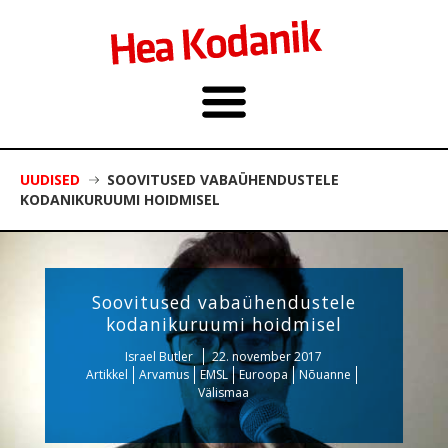
UUDISED
SOOVITUSED VABAÜHENDUSTELE
KODANIKURUUMI HOIDMISEL
Soovitused vabaühendustele
kodanikuruumi hoidmisel
Israel Butler
22. november 2017
Artikkel
Arvamus
EMSL
Euroopa
Nõuanne
Välismaa