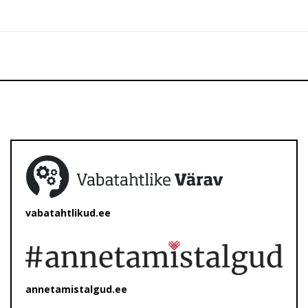
vabatahtlikud.ee
annetamistalgud.ee