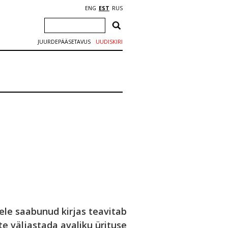
ENG
EST
RUS
JUURDEPÄÄSETAVUS
UUDISKIRI
ele saabunud kirjas teavitab
te väljastada avaliku ürituse