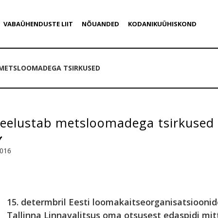
VABAÜHENDUSTE LIIT
NÕUANDED
KODANIKUÜHISKOND
 METSLOOMADEGA TSIRKUSED
 keelustab metsloomadega tsirkused
2016
15. determbril Eesti loomakaitseorganisatsioonid
Tallinna Linnavalitsus oma otsusest edaspidi mit