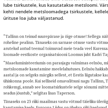
lube tsirkustele, kus kasutatakse metsloomi. Vär
kehti nendele metsloomadega tsirkustele, kellele
ürituse loa juba väljastanud.
“Tallinn on teinud suurepärase ja õige otsuse! Sellega näit
roheline pealinn. Tänaseks on sarnase otsuse vastu võtnud
arutelud antud teemal toimuvad meie teada veel Kuressaar
loomade eestkoste organisatsiooni Loomus juht Kadri T
“Maaeluministeeriumis on parasjagu valmimas eelnõu, mill
metsloomade kasutamine meelelahutuses. Eelnõu hakkab t
aastal ja on selgeks märgiks sellest, et Eestis liigutakse
ühiskonna poole. Kui selliseid omavalitsusi nagu Tallinn, 
rohkemgi, annab see loomatsirkustele selge sõnumi mitte s
seadus jõustub,” selgitas lisas Taperson.
Tänaseks on 23 riiki maailmas vastu võtnud täieliku ülerii
kasutamise keelu. Euroopa Liidus on üheksa riiki keelanud