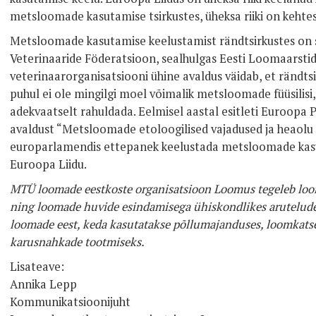
metsloomade kasutamise tsirkustes, üheksa riiki on kehtes
Metsloomade kasutamise keelustamist rändtsirkustes on
Veterinaaride Föderatsioon, sealhulgas Eesti Loomaarstide 
veterinaarorganisatsiooni ühine avaldus väidab, et ränd
puhul ei ole mingilgi moel võimalik metsloomade füüsilisi, 
adekvaatselt rahuldada. Eelmisel aastal esitleti Euroopa 
avaldust “Metsloomade etoloogilised vajadused ja heaolu t
europarlamendis ettepanek keelustada metsloomade kasu
Euroopa Liidu.
MTÜ loomade eestkoste organisatsioon Loomus tegeleb loom
ning loomade huvide esindamisega ühiskondlikes arutelude
loomade eest, keda kasutatakse põllumajanduses, loomkatse
karusnahkade tootmiseks.
Lisateave:
Annika Lepp
Kommunikatsioonijuht