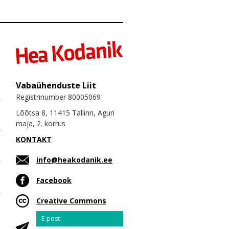
Vabaühenduste Liit
Registrinumber 80005069
Lõõtsa 8, 11415 Tallinn, Aguri
maja, 2. korrus
KONTAKT
info@heakodanik.ee
Facebook
Creative Commons
Email