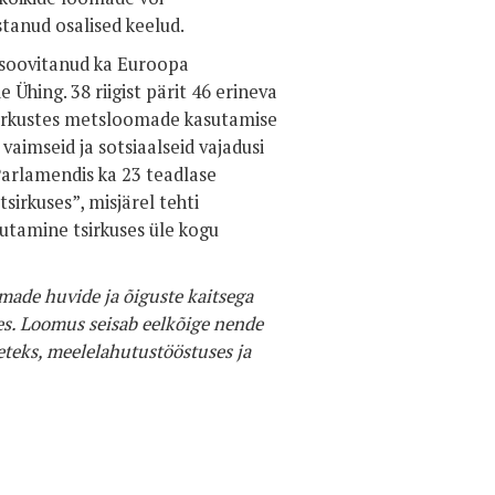
tanud osalised keelud.
 soovitanud ka Euroopa
Ühing. 38 riigist pärit 46 erineva
tsirkustes metsloomade kasutamise
vaimseid ja sotsiaalseid vajadusi
Parlamendis ka 23 teadlase
sirkuses”, misjärel tehti
tamine tsirkuses üle kogu
ade huvide ja õiguste kaitsega
s. Loomus seisab eelkõige nende
teks, meelelahutustööstuses ja