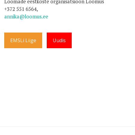
Loomade eestkoste organisatsioon Loomus
+372 551 6564
,
annika@loomus.ee
EMSLi Liige
Uudis