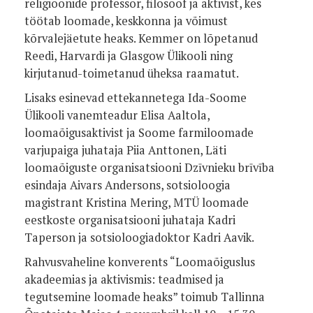
religioonide professor, filosoof ja aktivist, kes
töötab loomade, keskkonna ja võimust
kõrvalejäetute heaks. Kemmer on lõpetanud
Reedi, Harvardi ja Glasgow Ülikooli ning
kirjutanud-toimetanud üheksa raamatut.
Lisaks esinevad ettekannetega Ida-Soome
Ülikooli vanemteadur Elisa Aaltola,
loomaõigusaktivist ja Soome farmiloomade
varjupaiga juhataja Piia Anttonen, Läti
loomaõiguste organisatsiooni Dzīvnieku brīvība
esindaja Aivars Andersons, sotsioloogia
magistrant Kristina Mering, MTÜ loomade
eestkoste organisatsiooni juhataja Kadri
Taperson ja sotsioloogiadoktor Kadri Aavik.
Rahvusvaheline konverents “Loomaõiguslus
akadeemias ja aktivismis: teadmised ja
tegutsemine loomade heaks” toimub Tallinna