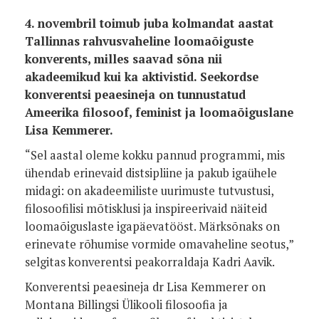
4. novembril toimub juba kolmandat aastat
Tallinnas rahvusvaheline loomaõiguste
konverents, milles saavad sõna nii
akadeemikud kui ka aktivistid. Seekordse
konverentsi peaesineja on tunnustatud
Ameerika filosoof, feminist ja loomaõiguslane
Lisa Kemmerer.
“Sel aastal oleme kokku pannud programmi, mis
ühendab erinevaid distsipliine ja pakub igaühele
midagi: on akadeemiliste uurimuste tutvustusi,
filosoofilisi mõtisklusi ja inspireerivaid näiteid
loomaõiguslaste igapäevatööst. Märksõnaks on
erinevate rõhumise vormide omavaheline seotus,”
selgitas konverentsi peakorraldaja Kadri Aavik.
Konverentsi peaesineja dr Lisa Kemmerer on
Montana Billingsi Ülikooli filosoofia ja