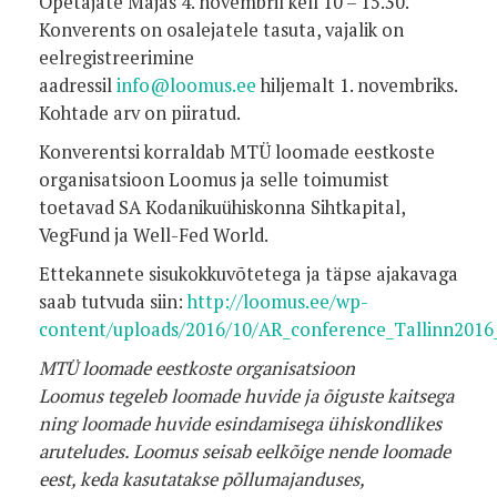
Õpetajate Majas 4. novembril kell 10 – 15.30.
Konverents on osalejatele tasuta, vajalik on
eelregistreerimine
aadressil
info@loomus.ee
hiljemalt 1. novembriks.
Kohtade arv on piiratud.
Konverentsi korraldab MTÜ loomade eestkoste
organisatsioon Loomus ja selle toimumist
toetavad SA Kodanikuühiskonna Sihtkapital,
VegFund ja Well-Fed World.
Ettekannete sisukokkuvõtetega ja täpse ajakavaga
saab tutvuda siin:
http://loomus.ee/wp-
content/uploads/2016/10/AR_conference_Tallinn201
MTÜ loomade eestkoste organisatsioon
Loomus tegeleb loomade huvide ja õiguste kaitsega
ning loomade huvide esindamisega ühiskondlikes
aruteludes. Loomus seisab eelkõige nende loomade
eest, keda kasutatakse põllumajanduses,