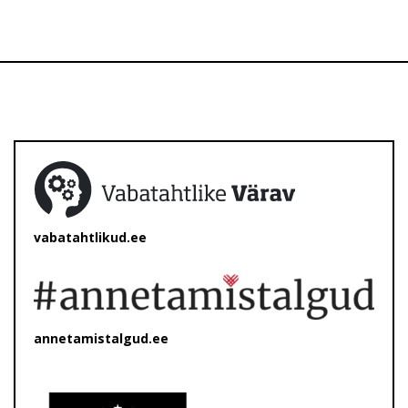
vabatahtlikud.ee
annetamistalgud.ee