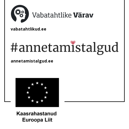
vabatahtlikud.ee
annetamistalgud.ee