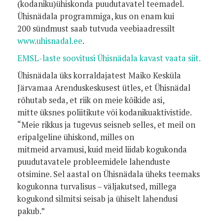
(kodaniku)ühiskonda puudutavatel teemadel.
Ühisnädala programmiga, kus on enam kui
200 sündmust saab tutvuda veebiaadressilt
www.uhisnadal.ee
.
EMSL-laste soovitusi Ühisnädala kavast vaata siit.
Ühisnädala üks korraldajatest Maiko Kesküla
Järvamaa Arenduskeskusest ütles, et Ühisnädal
rõhutab seda, et riik on meie kõikide asi,
mitte üksnes poliitikute või kodanikuaktivistide.
“Meie rikkus ja tugevus seisneb selles, et meil on
eripalgeline ühiskond, milles on
mitmeid arvamusi, kuid meid liidab kogukonda
puudutavatele probleemidele lahenduste
otsimine. Sel aastal on Ühisnädala üheks teemaks
kogukonna turvalisus – väljakutsed, millega
kogukond silmitsi seisab ja ühiselt lahendusi
pakub.”