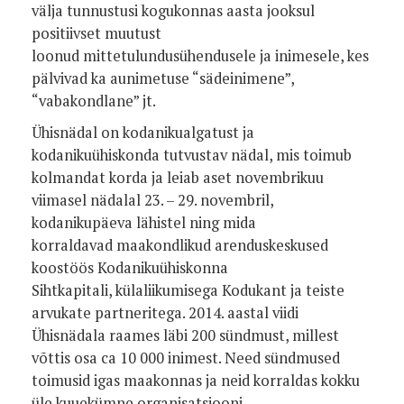
välja tunnustusi kogukonnas aasta jooksul
positiivset muutust
loonud mittetulundusühendusele ja inimesele, kes
pälvivad ka aunimetuse “sädeinimene”,
“vabakondlane” jt.
Ühisnädal on kodanikualgatust ja
kodanikuühiskonda tutvustav nädal, mis toimub
kolmandat korda ja leiab aset novembrikuu
viimasel nädalal 23. – 29. novembril,
kodanikupäeva lähistel ning mida
korraldavad maakondlikud arenduskeskused
koostöös Kodanikuühiskonna
Sihtkapitali, külaliikumisega Kodukant ja teiste
arvukate partneritega. 2014. aastal viidi
Ühisnädala raames läbi 200 sündmust, millest
võttis osa ca 10 000 inimest. Need sündmused
toimusid igas maakonnas ja neid korraldas kokku
üle kuuekümne organisatsiooni.