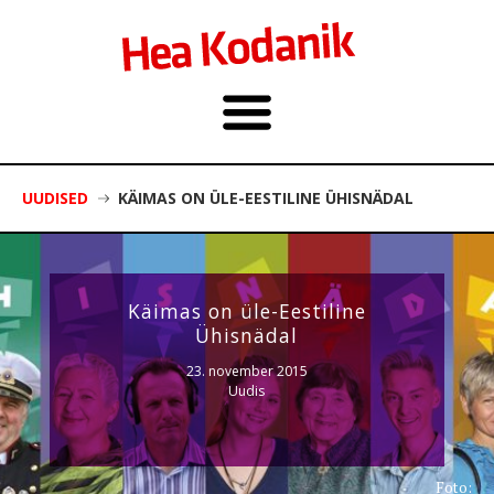
UUDISED
KÄIMAS ON ÜLE-EESTILINE ÜHISNÄDAL
Käimas on üle-Eestiline
Ühisnädal
23. november 2015
Uudis
Foto: