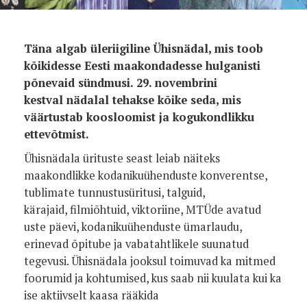
Täna algab üleriigiline Ühisnädal, mis toob
kõikidesse Eesti maakondadesse hulganisti
põnevaid sündmusi. 29. novembrini
kestval nädalal tehakse kõike seda, mis
väärtustab koosloomist ja kogukondlikku
ettevõtmist.
Ühisnädala ürituste seast leiab näiteks
maakondlikke kodanikuühenduste konverentse,
tublimate tunnustusüritusi, talguid,
kärajaid, filmiõhtuid, viktoriine, MTÜde avatud
uste päevi, kodanikuühenduste ümarlaudu,
erinevad õpitube ja vabatahtlikele suunatud
tegevusi. Ühisnädala jooksul toimuvad ka mitmed
foorumid ja kohtumised, kus saab nii kuulata kui ka
ise aktiivselt kaasa rääkida