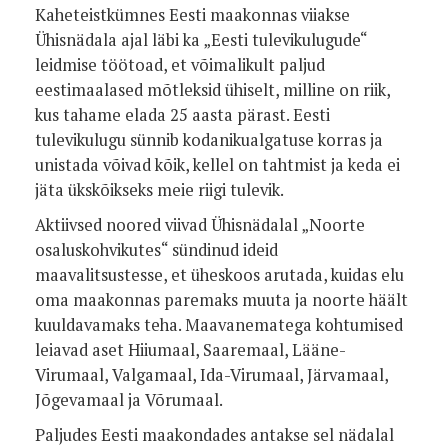
Kaheteistkümnes Eesti maakonnas viiakse
Ühisnädala ajal läbi ka „Eesti tulevikulugude“
leidmise töötoad, et võimalikult paljud
eestimaalased mõtleksid ühiselt, milline on riik,
kus tahame elada 25 aasta pärast. Eesti
tulevikulugu sünnib kodanikualgatuse korras ja
unistada võivad kõik, kellel on tahtmist ja keda ei
jäta ükskõikseks meie riigi tulevik.
Aktiivsed noored viivad Ühisnädalal „Noorte
osaluskohvikutes“ sündinud ideid
maavalitsustesse, et üheskoos arutada, kuidas elu
oma maakonnas paremaks muuta ja noorte häält
kuuldavamaks teha. Maavanematega kohtumised
leiavad aset Hiiumaal, Saaremaal, Lääne-
Virumaal, Valgamaal, Ida-Virumaal, Järvamaal,
Jõgevamaal ja Võrumaal.
Paljudes Eesti maakondades antakse sel nädalal