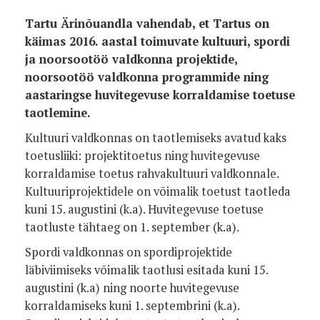
Tartu Ärinõuandla vahendab, et Tartus on
käimas 2016. aastal toimuvate kultuuri, spordi
ja noorsootöö valdkonna projektide,
noorsootöö valdkonna programmide ning
aastaringse huvitegevuse korraldamise toetuse
taotlemine.
Kultuuri valdkonnas on taotlemiseks avatud kaks
toetusliiki: projektitoetus ning huvitegevuse
korraldamise toetus rahvakultuuri valdkonnale.
Kultuuriprojektidele on võimalik toetust taotleda
kuni 15. augustini (k.a). Huvitegevuse toetuse
taotluste tähtaeg on 1. september (k.a).
Spordi valdkonnas on spordiprojektide
läbiviimiseks võimalik taotlusi esitada kuni 15.
augustini (k.a) ning noorte huvitegevuse
korraldamiseks kuni 1. septembrini (k.a).