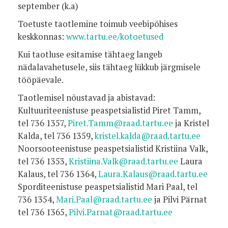
september (k.a)
Toetuste taotlemine toimub veebipõhises
keskkonnas:
www.tartu.ee/kotoetused
Kui taotluse esitamise tähtaeg langeb
nädalavahetusele, siis tähtaeg lükkub järgmisele
tööpäevale.
Taotlemisel nõustavad ja abistavad:
Kultuuriteenistuse peaspetsialistid Piret Tamm,
tel 736 1357,
Piret.Tamm@raad.tartu.ee
ja Kristel
Kalda, tel 736 1359,
kristel.kalda@raad.tartu.ee
Noorsooteenistuse peaspetsialistid Kristiina Valk,
tel 736 1353,
Kristiina.Valk@raad.tartu.ee
Laura
Kalaus, tel 736 1364,
Laura.Kalaus@raad.tartu.ee
Sporditeenistuse peaspetsialistid Mari Paal, tel
736 1354,
Mari.Paal@raad.tartu.ee
ja Pilvi Pärnat
tel 736 1365,
Pilvi.Parnat@raad.tartu.ee