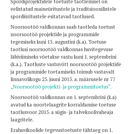
Spordiprojektidele toetuste taotlemisel on
eelistatud maineüritustele ja traditsioonilistele
spordiüritustele esitatavad taotlused.
Noorsootöö valdkonnas saab taotleda toetust
noorsootöö projektide ja programmide
tegemiseks kuni 15. augustini (k.a). Toetuse
taotlusi noorsootöö valdkonnas huvitegevuse
läbiviimiseks võetakse vastu kuni 1. septembrini
(k.a.). Taotluste vastuvõtt noorsootöö projektide
ja programmide toetamiseks toimub vastavalt
linnavolikogu 25. juuni 2015. a. määrusele nr 77
„Noorsootöö projekti- ja programmitoetus“.
Noorsootöö valdkonnas on 1. septembrini (k.a)
avatud ka noortelaagrite korraldamise toetuse
taotlusvoor 2015. a sügis- ja talvekoolivaheaja
laagritele.
Erahuvikoolide tegevustoetuste tähtaeg on 1.