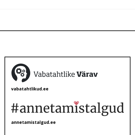
vabatahtlikud.ee
annetamistalgud.ee