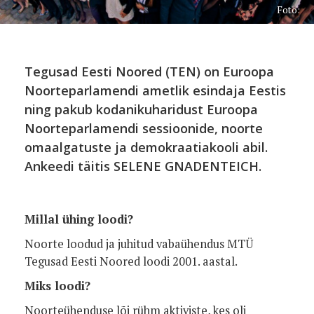
Foto:
Tegusad Eesti Noored (TEN) on Euroopa
Noorteparlamendi ametlik esindaja Eestis
ning pakub kodanikuharidust Euroopa
Noorteparlamendi sessioonide, noorte
omaalgatuste ja demokraatiakooli abil.
Ankeedi täitis SELENE GNADENTEICH.
Millal ühing loodi?
Noorte loodud ja juhitud vabaühendus MTÜ
Tegusad Eesti Noored loodi 2001. aastal.
Miks loodi?
Noorteühenduse lõi rühm aktiviste, kes oli