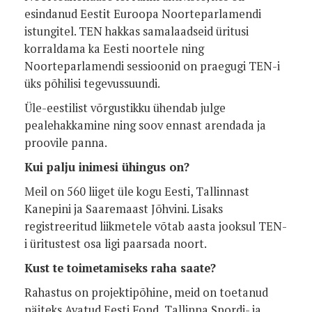
esindanud Eestit Euroopa Noorteparlamendi
istungitel. TEN hakkas samalaadseid üritusi
korraldama ka Eesti noortele ning
Noorteparlamendi sessioonid on praegugi TEN-i
üks põhilisi tegevussuundi.
Üle-eestilist võrgustikku ühendab julge
pealehakkamine ning soov ennast arendada ja
proovile panna.
Kui palju inimesi ühingus on?
Meil on 560 liiget üle kogu Eesti, Tallinnast
Kanepini ja Saaremaast Jõhvini. Lisaks
registreeritud liikmetele võtab aasta jooksul TEN-
i üritustest osa ligi paarsada noort.
Kust te toimetamiseks raha saate?
Rahastus on projektipõhine, meid on toetanud
näiteks Avatud Eesti Fond, Tallinna Spordi- ja