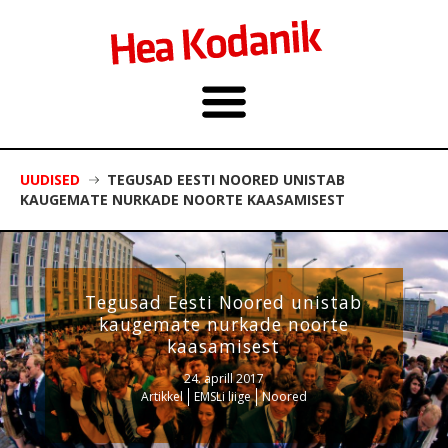
UUDISED
TEGUSAD EESTI NOORED UNISTAB
KAUGEMATE NURKADE NOORTE KAASAMISEST
Tegusad Eesti Noored unistab
kaugemate nurkade noorte
kaasamisest
24. aprill 2017
Artikkel
EMSLi liige
Noored