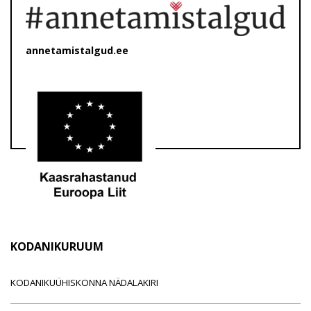
annetamistalgud.ee
KODANIKURUUM
KODANIKUÜHISKONNA NÄDALAKIRI