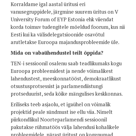
Korraldame igal aastal üritusi eri
vanusegruppidele, järgmine suurem üritus on V
University Forum of EYP Estonia ehk viiendat
korda toimuv tudengitele mõeldud foorum, kus nii
Eesti kui ka välisdelegatsioonide osavõtul
arutletakse Euroopa majandusprobleemide üle.
Mida on vabaühendustel teilt õppida?
TEN-i sessioonil osalenu saab teadlikumaks kogu
Euroopa probleemidest ja nende võimalikest
lahendustest, meeskonnatööst, demokraatlikust
otsustusprotsessist ja parlamendiistungi
protseduurist, seda kõike mängulises keskkonnas.
Eriliseks teeb asjaolu, et igaühel on võimalik
projektid peale sündmust ise ellu viia. Nimelt
piirkondlikul Noorteparlamendi sessioonil
pakutakse rühmatöös välja lahendusi kohalikele
probleemidele, pärast üritust on kogenumad