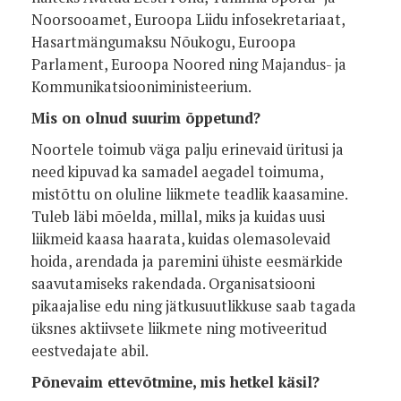
Noorsooamet, Euroopa Liidu infosekretariaat,
Hasartmängumaksu Nõukogu, Euroopa
Parlament, Euroopa Noored ning Majandus- ja
Kommunikatsiooniministeerium.
Mis on olnud suurim õppetund?
Noortele toimub väga palju erinevaid üritusi ja
need kipuvad ka samadel aegadel toimuma,
mistõttu on oluline liikmete teadlik kaasamine.
Tuleb läbi mõelda, millal, miks ja kuidas uusi
liikmeid kaasa haarata, kuidas olemasolevaid
hoida, arendada ja paremini ühiste eesmärkide
saavutamiseks rakendada. Organisatsiooni
pikaajalise edu ning jätkusuutlikkuse saab tagada
üksnes aktiivsete liikmete ning motiveeritud
eestvedajate abil.
Põnevaim ettevõtmine, mis hetkel käsil?