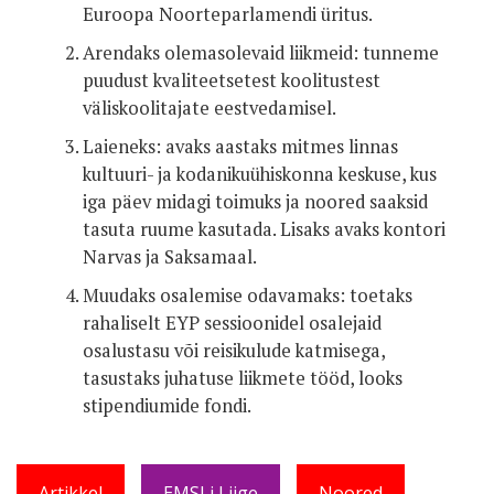
Euroopa Noorteparlamendi üritus.
Arendaks olemasolevaid liikmeid: tunneme
puudust kvaliteetsetest koolitustest
väliskoolitajate eestvedamisel.
Laieneks: avaks aastaks mitmes linnas
kultuuri- ja kodanikuühiskonna keskuse, kus
iga päev midagi toimuks ja noored saaksid
tasuta ruume kasutada. Lisaks avaks kontori
Narvas ja Saksamaal.
Muudaks osalemise odavamaks: toetaks
rahaliselt EYP sessioonidel osalejaid
osalustasu või reisikulude katmisega,
tasustaks juhatuse liikmete tööd, looks
stipendiumide fondi.
Artikkel
EMSLi Liige
Noored