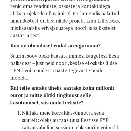
tenid oma teadmiste, oskuste ja kontaktidega
abiks projektide elluviimisel. Parlamendis pakutud
lahendustest on hea näide projekt Linn Lilleliseks,
mis kaasab ka erivajadustega noori, juba üksteist
aastat järjest.
Kus on ühendusel endal arenguruumi?
Suurim soov oleks kaasata inimesi kaugetest Eesti
paikadest – just neid noori, kes ise ei oskaks üldse
TEN-i või muude sarnaste tegevuste peale
mõelda.
Kui teile antaks üheks aastaks kolm miljonit
eurot ja mitte ühtki tingimust selle
kasutamisel, siis mida teeksite?
Näitaks meie korraldusvõimet ja seda
suurelt: oleks au taas tuua Eestisse EYP
rahvusvaheline sessioon ehk suurim võimalik