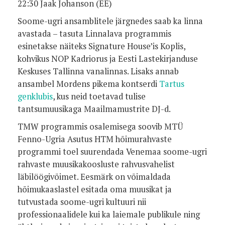
22:30 Jaak Johanson (EE)
Soome-ugri ansamblitele järgnedes saab ka linna
avastada ­– tasuta Linnalava programmis
esinetakse näiteks Signature House’is Koplis,
kohvikus NOP Kadriorus ja Eesti Lastekirjanduse
Keskuses Tallinna vanalinnas. Lisaks annab
ansambel Mordens pikema kontserdi
Tartus
genklubis
, kus neid toetavad tulise
tantsumuusikaga Maailmamustrite DJ-d.
TMW programmis osalemisega soovib MTÜ
Fenno-Ugria Asutus HTM hõimurahvaste
programmi toel suurendada Venemaa soome-ugri
rahvaste muusikakoosluste rahvusvahelist
läbilöögivõimet. Eesmärk on võimaldada
hõimukaaslastel esitada oma muusikat ja
tutvustada soome-ugri kultuuri nii
professionaalidele kui ka laiemale publikule ning