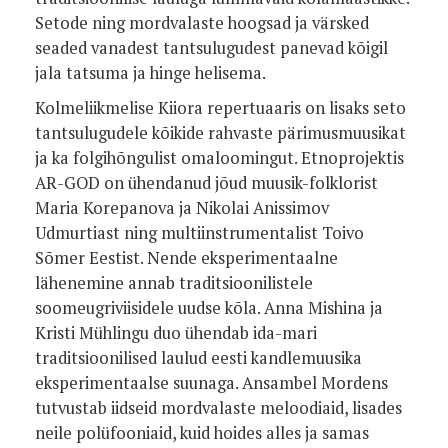
Setode ning mordvalaste hoogsad ja värsked
seaded vanadest tantsulugudest panevad kõigil
jala tatsuma ja hinge helisema.
Kolmeliikmelise Kiiora repertuaaris on lisaks seto
tantsulugudele kõikide rahvaste pärimusmuusikat
ja ka folgihõngulist omaloomingut. Etnoprojektis
AR-GOD on ühendanud jõud muusik-folklorist
Maria Korepanova ja Nikolai Anissimov
Udmurtiast ning multiinstrumentalist Toivo
Sõmer Eestist. Nende eksperimentaalne
lähenemine annab traditsioonilistele
soomeugriviisidele uudse kõla. Anna Mishina ja
Kristi Mühlingu duo ühendab ida-mari
traditsioonilised laulud eesti kandlemuusika
eksperimentaalse suunaga. Ansambel Mordens
tutvustab iidseid mordvalaste meloodiaid, lisades
neile polüfooniaid, kuid hoides alles ja samas