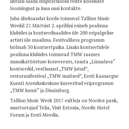
ühtlasi saada inspiratsiooni teiste koosluste
loomingust ja luua uusi kontakte.
Juba üheksandat korda toimuval Tallinn Music
Weekil 27. Märtsist 2. aprillini esineb pealinna
klubides ja kontserdisaalides üle 200 eripalgelise
artisti üle maailma. Festivalilava programm
hõlmab 30 kontsertpaika. Lisaks kontsertidele
pealinna klubides toimuvad TMW raames
muusikatööstuse konverents, tasuta „Linnalava“
kontserdid, vestlussari „TMW jutud”,
restoranifestival „TMW maitsed”, Eesti Kaasaegse
Kunsti Arenduskeskuse kureeritud eriprogramm
„TMW kunst“ ja Disainiturg.
Tallinn Music Week 2017 esitleja on Nordea pank,
suurtoetajad Telia, Visit Estonia, Nordic Hotel
Forum ja Eesti Meedia.