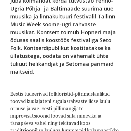
Juba kolmandat korda tutvustab Fenno-
Ugria Põhja- ja Baltimaade suurima uue
muusika ja linnakultuuri festivalil Tallinn
Music Week soome-ugri rahvaste
muusikat. Kontsert toimub Hopneri maja
õdusas saalis koostöös festivaliga Seto
Folk. Kontserdipublikut kostitatakse ka
üllatustega, oodata on vähemalt ühte
tuliuut helikandjat ja Setomaa parimaid
maitseid.
Eestis tudeerivad folkloristid-pärimuslaulikud
toovad kuulajateni sugulasrahvaste iidse laulu
õrnuse ja väe. Eesti pillimängijate
improvisatsioonid loovad silla mineviku ja
tänapäeva vahel ning tekitavad koos
traditsioonilise lauluga lummavaid kõlamaastikke.