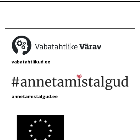
vabatahtlikud.ee
annetamistalgud.ee