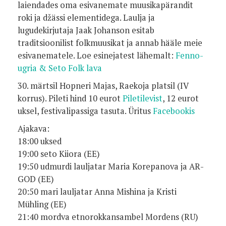
laiendades oma esivanemate muusikapärandit
roki ja džässi elementidega. Laulja ja
lugudekirjutaja Jaak Johanson esitab
traditsioonilist folkmuusikat ja annab hääle meie
esivanematele. Loe esinejatest lähemalt:
Fenno-
ugria & Seto Folk lava
30. märtsil Hopneri Majas, Raekoja platsil (IV
korrus).
Pileti hind 10 eurot
Piletilevist
, 12 eurot
uksel, f
estivalipassiga tasuta.
Üritus
Facebookis
Ajakava:
18:00 uksed
19:00 seto Kiiora (EE)
19:50 udmurdi lauljatar Maria Korepanova ja AR-
GOD (EE)
20:50 mari lauljatar Anna Mishina ja Kristi
Mühling (EE)
21:40 mordva etnorokkansambel Mordens (RU)