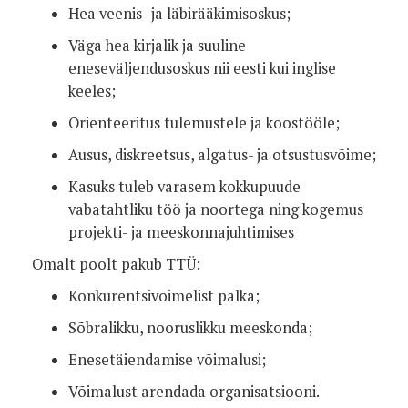
Hea veenis- ja läbirääkimisoskus;
Väga hea kirjalik ja suuline
eneseväljendusoskus nii eesti kui inglise
keeles;
Orienteeritus tulemustele ja koostööle;
Ausus, diskreetsus, algatus- ja otsustusvõime;
Kasuks tuleb varasem kokkupuude
vabatahtliku töö ja noortega ning kogemus
projekti- ja meeskonnajuhtimises
Omalt poolt pakub TTÜ:
Konkurentsivõimelist palka;
Sõbralikku, nooruslikku meeskonda;
Enesetäiendamise võimalusi;
Võimalust arendada organisatsiooni.