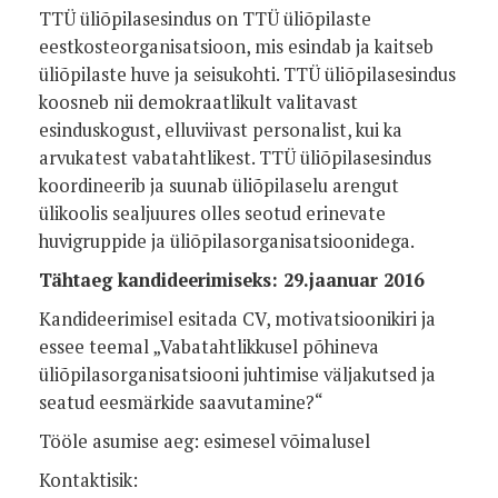
TTÜ üliõpilasesindus on TTÜ üliõpilaste
eestkosteorganisatsioon, mis esindab ja kaitseb
üliõpilaste huve ja seisukohti. TTÜ üliõpilasesindus
koosneb nii demokraatlikult valitavast
esinduskogust, elluviivast personalist, kui ka
arvukatest vabatahtlikest. TTÜ üliõpilasesindus
koordineerib ja suunab üliõpilaselu arengut
ülikoolis sealjuures olles seotud erinevate
huvigruppide ja üliõpilasorganisatsioonidega.
Tähtaeg kandideerimiseks: 29.jaanuar 2016
Kandideerimisel esitada CV, motivatsioonikiri ja
essee teemal „Vabatahtlikkusel põhineva
üliõpilasorganisatsiooni juhtimise väljakutsed ja
seatud eesmärkide saavutamine?“
Tööle asumise aeg: esimesel võimalusel
Kontaktisik: