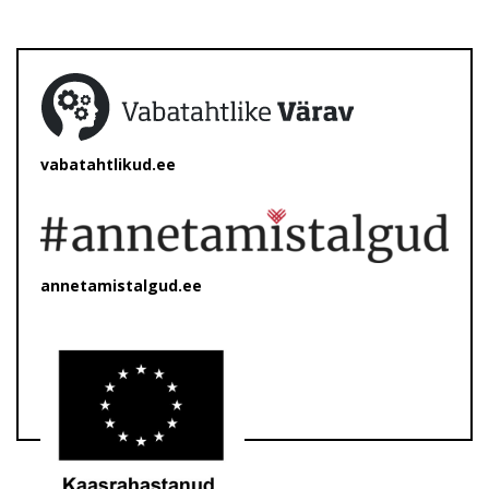
vabatahtlikud.ee
annetamistalgud.ee