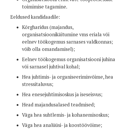
toimimise tagamine.
Eeldused kandidaadile:
Kõrgharidus (majandus,
organisatsioonikäitumine vms eriala või
eelnev töökogemus sarnases valdkonnas;
võib olla omandamisel);
Eelnev töökogemus organisatsiooni juhina
või sarnasel juhtival kohal;
Hea juhtimis- ja organiseerimisvõime, hea
stressitaluvus;
Hea enesejuhtimisoskus ja iseseisvus;
Head majandusalased teadmised;
Väga hea suhtlemis- ja kohanemisoskus;
Väga hea analüüsi- ja koostöövõime;