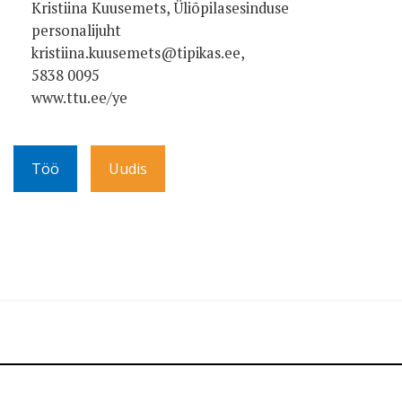
Kristiina Kuusemets, Üliõpilasesinduse
personalijuht
kristiina.kuusemets@tipikas.ee,
5838 0095
www.ttu.ee/ye
Töö
Uudis